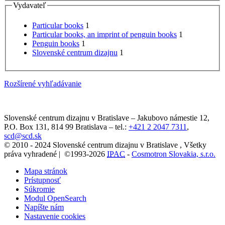
Vydavateľ
Particular books
1
Particular books, an imprint of penguin books
1
Penguin books
1
Slovenské centrum dizajnu
1
Rozšírené vyhľadávanie
Slovenské centrum dizajnu v Bratislave
–
Jakubovo námestie 12
,
P.O. Box 131,
814 99
Bratislava
– tel.:
+421 2 2047 7311
,
scd@scd.sk
© 2010 - 2024 Slovenské centrum dizajnu v Bratislave , Všetky
práva vyhradené | ©1993-2026
IPAC
-
Cosmotron Slovakia, s.r.o.
Mapa stránok
Prístupnosť
Súkromie
Modul OpenSearch
Napíšte nám
Nastavenie cookies