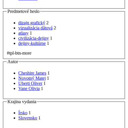
Predmetové heslo
dizajn grafický
2
vizualizácia dátová
2
atlasy
1
civilizácia-dejiny
1
dejiny-kultúrne
1
#tpl-btn-more
Autor
Cheshire James
1
Novotný Matej
1
Uberti Oliver
1
Vane Olivia
1
Krajina vydania
Írsko
1
Slovensko
1