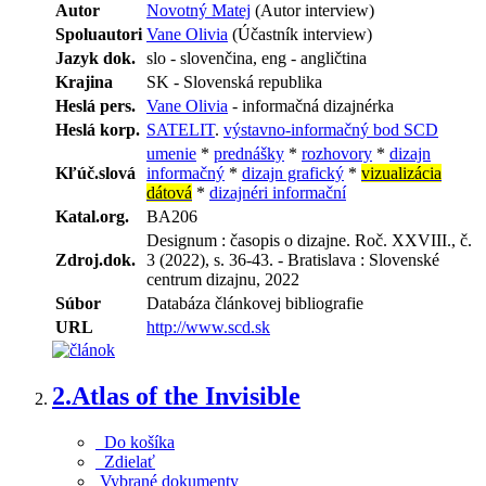
Autor
Novotný Matej
(Autor interview)
Spoluautori
Vane Olivia
(Účastník interview)
Jazyk dok.
slo - slovenčina, eng - angličtina
Krajina
SK - Slovenská republika
Heslá pers.
Vane Olivia
- informačná dizajnérka
Heslá korp.
SATELIT
.
výstavno-informačný bod SCD
umenie
*
prednášky
*
rozhovory
*
dizajn
Kľúč.slová
informačný
*
dizajn grafický
*
vizualizácia
dátová
*
dizajnéri informační
Katal.org.
BA206
Designum : časopis o dizajne. Roč. XXVIII., č.
Zdroj.dok.
3 (2022), s. 36-43. - Bratislava : Slovenské
centrum dizajnu, 2022
Súbor
Databáza článkovej bibliografie
URL
http://www.scd.sk
2.
Atlas of the Invisible
Do košíka
Zdielať
Vybrané dokumenty