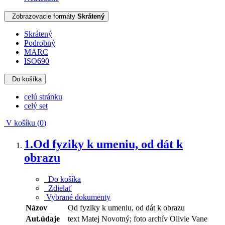
Zobrazovacie formáty
Skrátený
Skrátený
Podrobný
MARC
ISO690
Do košíka
celú stránku
celý set
V košíku (
0
)
1.
Od fyziky k umeniu, od dát k
obrazu
Do košíka
Zdielať
Vybrané dokumenty
Názov
Od fyziky k umeniu, od dát k obrazu
Aut.údaje
text Matej Novotný; foto archív Olivie Vane