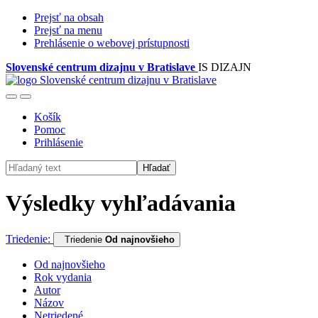
Prejsť na obsah
Prejsť na menu
Prehlásenie o webovej prístupnosti
Slovenské centrum dizajnu v Bratislave
IS DIZAJN
Košík
Pomoc
Prihlásenie
Hľadať
Výsledky vyhľadávania
Triedenie:
Triedenie
Od najnovšieho
Od najnovšieho
Rok vydania
Autor
Názov
Netriedené