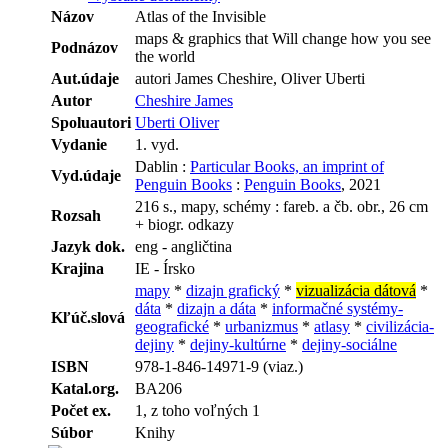
Názov
Atlas of the Invisible
maps & graphics that Will change how you see
Podnázov
the world
Aut.údaje
autori James Cheshire, Oliver Uberti
Autor
Cheshire James
Spoluautori
Uberti Oliver
Vydanie
1. vyd.
Dablin :
Particular Books, an imprint of
Vyd.údaje
Penguin Books
:
Penguin Books
, 2021
216 s., mapy, schémy : fareb. a čb. obr., 26 cm
Rozsah
+ biogr. odkazy
Jazyk dok.
eng - angličtina
Krajina
IE - Írsko
mapy
*
dizajn grafický
*
vizualizácia dátová
*
dáta
*
dizajn a dáta
*
informačné systémy-
Kľúč.slová
geografické
*
urbanizmus
*
atlasy
*
civilizácia-
dejiny
*
dejiny-kultúrne
*
dejiny-sociálne
ISBN
978-1-846-14971-9 (viaz.)
Katal.org.
BA206
Počet ex.
1, z toho voľných 1
Súbor
Knihy