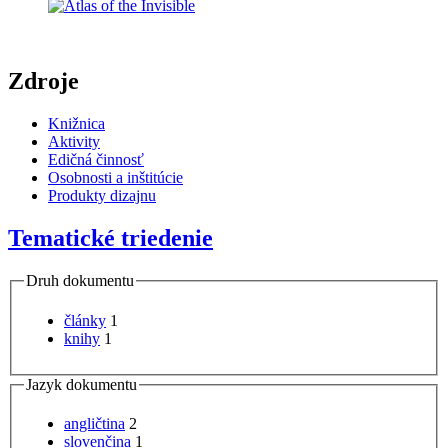
Zdroje
Knižnica
Aktivity
Edičná činnosť
Osobnosti a inštitúcie
Produkty dizajnu
Tematické triedenie
Druh dokumentu
články
1
knihy
1
Jazyk dokumentu
angličtina
2
slovenčina
1