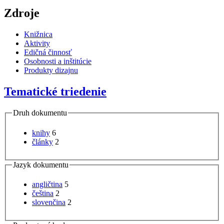
Zdroje
Knižnica
Aktivity
Edičná činnosť
Osobnosti a inštitúcie
Produkty dizajnu
Tematické triedenie
Druh dokumentu
knihy
6
články
2
Jazyk dokumentu
angličtina
5
čeština
2
slovenčina
2