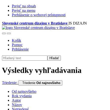
Prejsť na obsah
Prejsť na menu
Prehlásenie o webovej prístupnosti
Slovenské centrum dizajnu v Bratislave
IS DIZAJN
Košík
Pomoc
Prihlásenie
Hľadať
Výsledky vyhľadávania
Triedenie:
Triedenie
Od najnovšieho
Od najnovšieho
Rok vydania
Autor
Názov
Netriedené