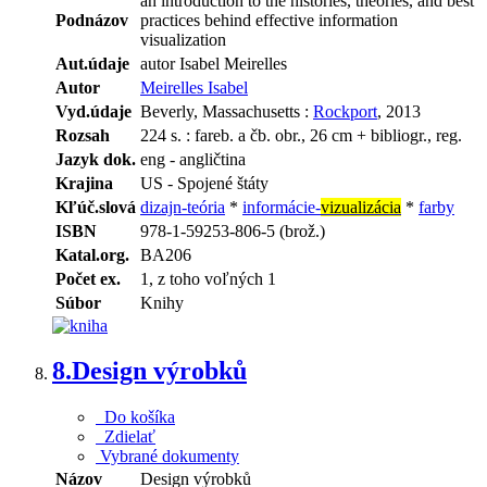
an introduction to the histories, theories, and best
Podnázov
practices behind effective information
visualization
Aut.údaje
autor Isabel Meirelles
Autor
Meirelles Isabel
Vyd.údaje
Beverly, Massachusetts :
Rockport
, 2013
Rozsah
224 s. : fareb. a čb. obr., 26 cm + bibliogr., reg.
Jazyk dok.
eng - angličtina
Krajina
US - Spojené štáty
Kľúč.slová
dizajn-teória
*
informácie-
vizualizácia
*
farby
ISBN
978-1-59253-806-5 (brož.)
Katal.org.
BA206
Počet ex.
1, z toho voľných 1
Súbor
Knihy
8.
Design výrobků
Do košíka
Zdielať
Vybrané dokumenty
Názov
Design výrobků