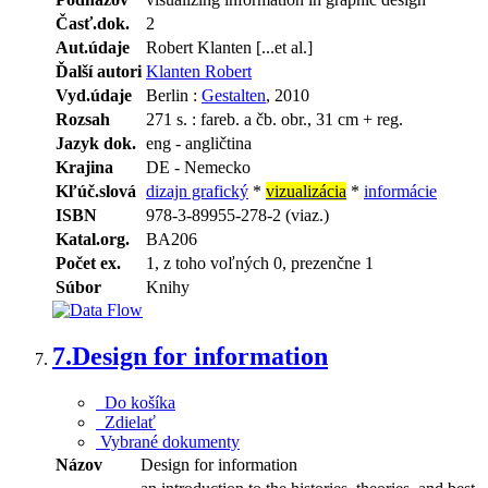
Časť.dok.
2
Aut.údaje
Robert Klanten [...et al.]
Ďalší autori
Klanten Robert
Vyd.údaje
Berlin :
Gestalten
, 2010
Rozsah
271 s. : fareb. a čb. obr., 31 cm + reg.
Jazyk dok.
eng - angličtina
Krajina
DE - Nemecko
Kľúč.slová
dizajn grafický
*
vizualizácia
*
informácie
ISBN
978-3-89955-278-2 (viaz.)
Katal.org.
BA206
Počet ex.
1, z toho voľných 0, prezenčne 1
Súbor
Knihy
7.
Design for information
Do košíka
Zdielať
Vybrané dokumenty
Názov
Design for information