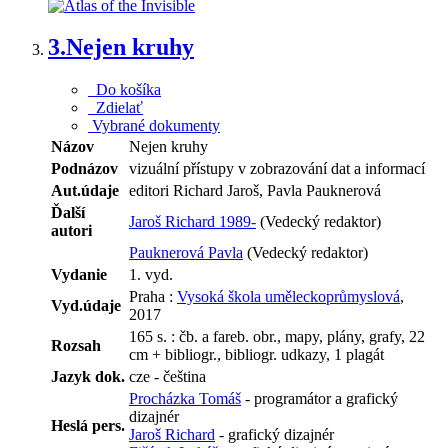
3.
Nejen kruhy
Do košíka
Zdielať
Vybrané dokumenty
Názov
Nejen kruhy
Podnázov
vizuální přístupy v zobrazování dat a informací
Aut.údaje
editori Richard Jaroš, Pavla Pauknerová
Ďalší
Jaroš Richard 1989-
(Vedecký redaktor)
autori
Pauknerová Pavla
(Vedecký redaktor)
Vydanie
1. vyd.
Praha :
Vysoká škola uměleckoprůmyslová
,
Vyd.údaje
2017
165 s. : čb. a fareb. obr., mapy, plány, grafy, 22
Rozsah
cm + bibliogr., bibliogr. udkazy, 1 plagát
Jazyk dok.
cze - čeština
Procházka Tomáš
- programátor a grafický
dizajnér
Heslá pers.
Jaroš Richard
- grafický dizajnér