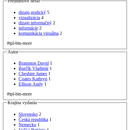
Predmetové heslo
dizajn grafický
5
vizualizácia
4
dizajn informačný
2
informácie
2
komunikácia vizuálna
2
#tpl-btn-more
Autor
Bramston David
1
Burčík Vladimír
1
Cheshire James
1
Coates Kathryn
1
Ellison Andy
1
#tpl-btn-more
Krajina vydania
Slovensko
2
Česká republika
1
Nemecko
1
Veľká Británia
1