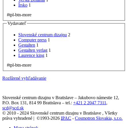
Írsko
1
#tpl-btn-more
Vydavateľ
Slovenské centrum dizajnu
2
Computer press
1
Gestalten
1
Gestalten verlag
1
Laurence king
1
#tpl-btn-more
Rozšírené vyhľadávanie
Slovenské centrum dizajnu v Bratislave
–
Jakubovo námestie 12
,
P.O. Box 131,
814 99
Bratislava
– tel.:
+421 2 2047 7311
,
scd@scd.sk
© 2010 - 2024 Slovenské centrum dizajnu v Bratislave , Všetky
práva vyhradené | ©1993-2026
IPAC
-
Cosmotron Slovakia, s.r.o.
Mapa stránok