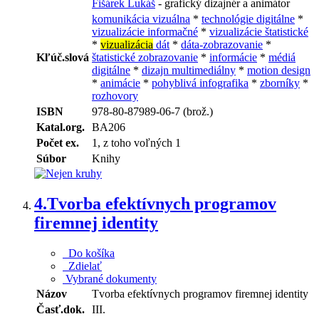
Fišárek Lukáš
- grafický dizajnér a animátor
komunikácia vizuálna
*
technológie digitálne
*
vizualizácie informačné
*
vizualizácie štatistické
*
vizualizácia
dát
*
dáta-zobrazovanie
*
Kľúč.slová
štatistické zobrazovanie
*
informácie
*
médiá
digitálne
*
dizajn multimediálny
*
motion design
*
animácie
*
pohyblivá infografika
*
zborníky
*
rozhovory
ISBN
978-80-87989-06-7 (brož.)
Katal.org.
BA206
Počet ex.
1, z toho voľných 1
Súbor
Knihy
4.
Tvorba efektívnych programov
firemnej identity
Do košíka
Zdielať
Vybrané dokumenty
Názov
Tvorba efektívnych programov firemnej identity
Časť.dok.
III.