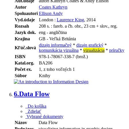
Aut.údaje
autori Kathryn Coates & Andy Ellison
Autor
Coates Kathryn
Spoluautori
Ellison Andy
Vyd.údaje
London :
Laurence King
, 2014
Rozsah
208 s. : fareb. a čb. obr., 23 cm + slov., reg.
Jazyk dok.
eng - angličtina
Krajina
GB - Veľká Británia
dizajn informačný
*
dizajn grafický
*
Kľúč.slová
komunikácia vizuálna
*
vizualizácia
*
príručky
ISBN
978-1-78067-338-7 (brož.)
Katal.org.
BA206
Počet ex.
1, z toho voľných 1
Súbor
Knihy
6.
Data Flow
Do košíka
Zdielať
Vybrané dokumenty
Názov
Data Flow
Podnázov
visualizing information in graphic design