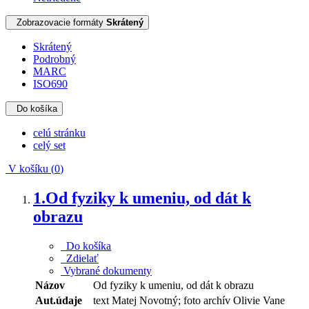
Zobrazovacie formáty
Skrátený
Skrátený
Podrobný
MARC
ISO690
Do košíka
celú stránku
celý set
V košíku (
0
)
1.
Od fyziky k umeniu, od dát k
obrazu
Do košíka
Zdielať
Vybrané dokumenty
Názov
Od fyziky k umeniu, od dát k obrazu
Aut.údaje
text Matej Novotný; foto archív Olivie Vane