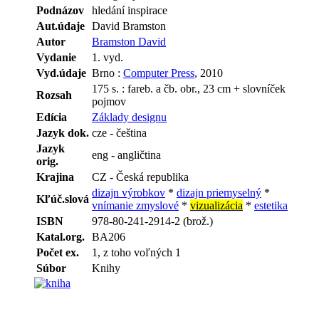
Podnázov
hledání inspirace
Aut.údaje
David Bramston
Autor
Bramston David
Vydanie
1. vyd.
Vyd.údaje
Brno :
Computer Press
, 2010
175 s. : fareb. a čb. obr., 23 cm + slovníček
Rozsah
pojmov
Edícia
Základy designu
Jazyk dok.
cze - čeština
Jazyk
eng - angličtina
orig.
Krajina
CZ - Česká republika
dizajn výrobkov
*
dizajn priemyselný
*
Kľúč.slová
vnímanie zmyslové
*
vizualizácia
*
estetika
ISBN
978-80-241-2914-2 (brož.)
Katal.org.
BA206
Počet ex.
1, z toho voľných 1
Súbor
Knihy