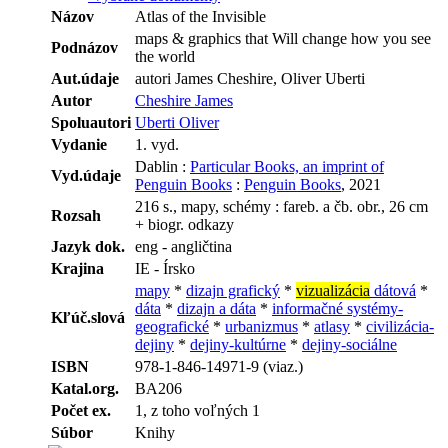
Názov
Atlas of the Invisible
maps & graphics that Will change how you see
Podnázov
the world
Aut.údaje
autori James Cheshire, Oliver Uberti
Autor
Cheshire James
Spoluautori
Uberti Oliver
Vydanie
1. vyd.
Dablin :
Particular Books, an imprint of
Vyd.údaje
Penguin Books
:
Penguin Books
, 2021
216 s., mapy, schémy : fareb. a čb. obr., 26 cm
Rozsah
+ biogr. odkazy
Jazyk dok.
eng - angličtina
Krajina
IE - Írsko
mapy
*
dizajn grafický
*
vizualizácia
dátová
*
dáta
*
dizajn a dáta
*
informačné systémy-
Kľúč.slová
geografické
*
urbanizmus
*
atlasy
*
civilizácia-
dejiny
*
dejiny-kultúrne
*
dejiny-sociálne
ISBN
978-1-846-14971-9 (viaz.)
Katal.org.
BA206
Počet ex.
1, z toho voľných 1
Súbor
Knihy