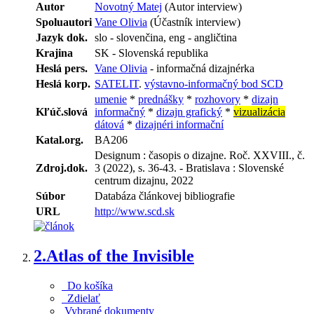
Autor
Novotný Matej
(Autor interview)
Spoluautori
Vane Olivia
(Účastník interview)
Jazyk dok.
slo - slovenčina, eng - angličtina
Krajina
SK - Slovenská republika
Heslá pers.
Vane Olivia
- informačná dizajnérka
Heslá korp.
SATELIT
.
výstavno-informačný bod SCD
umenie
*
prednášky
*
rozhovory
*
dizajn
Kľúč.slová
informačný
*
dizajn grafický
*
vizualizácia
dátová
*
dizajnéri informační
Katal.org.
BA206
Designum : časopis o dizajne. Roč. XXVIII., č.
Zdroj.dok.
3 (2022), s. 36-43. - Bratislava : Slovenské
centrum dizajnu, 2022
Súbor
Databáza článkovej bibliografie
URL
http://www.scd.sk
2.
Atlas of the Invisible
Do košíka
Zdielať
Vybrané dokumenty