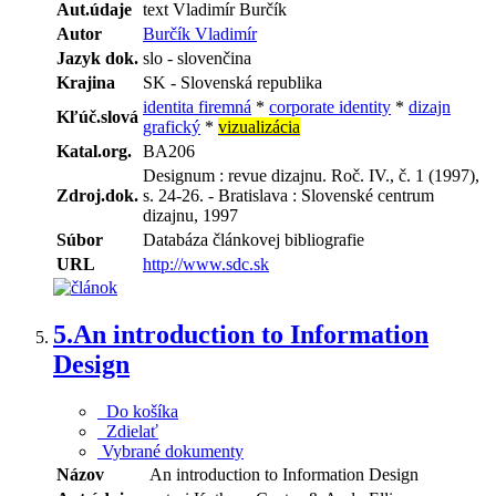
Aut.údaje
text Vladimír Burčík
Autor
Burčík Vladimír
Jazyk dok.
slo - slovenčina
Krajina
SK - Slovenská republika
identita firemná
*
corporate identity
*
dizajn
Kľúč.slová
grafický
*
vizualizácia
Katal.org.
BA206
Designum : revue dizajnu. Roč. IV., č. 1 (1997),
Zdroj.dok.
s. 24-26. - Bratislava : Slovenské centrum
dizajnu, 1997
Súbor
Databáza článkovej bibliografie
URL
http://www.sdc.sk
5.
An introduction to Information
Design
Do košíka
Zdielať
Vybrané dokumenty
Názov
An introduction to Information Design