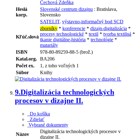
Čechová Zdeňka
Heslá
Slovenské centrum dizajnu
: Bratislava,
korp.
Slovensko
SATELIT
.
výstavno-informačný bod SCD
zborníky
*
konferencie
*
dizajn-digitalizácia
*
procesy technologické
*
textil
*
tvorba textilná
*
Kľúč.slová
tkanie digitálne-história
*
technológie
*
matariály
ISBN
978-80-89259-88-5 (brož.)
Katal.org.
BA206
Počet ex.
1, z toho voľných 1
Súbor
Knihy
9.
Digitalizácia technologických
procesov v dizajne II.
Do košíka
Zdielať
Vybrané dokumenty
Digitalizácia technologických procesov v
Názov
dizajne II.