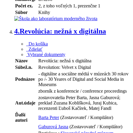
Počet ex.
2, z toho voľných 1, prezenčne 1
Súbor
Knihy
4.
Revolúcia: nežná x digitálna
Do košíka
Zdielať
Vybrané dokumenty
Názov
Revolúcia: nežná x digitálna
Súbež.n.
Revolution: Velvet x Digital
- digitálne a sociálne médiá v múzeách 30 rokov
Podnázov
po /- 30 Yeares of Digital and Social Media in
Museums
zborník z konferencie / conference proceedings
zostavovatelia Peter Barta, Jasna Gaburová;
Aut.údaje
preklad Zuzana Koblišková, Juraj Kubica,
recenzenti Ľuboš Kačírek, Matej Fandl
Ďalší
Barta Peter
(Zostavovateľ / Kompilátor)
autori
Gaburová Jasna
(Zostavovateľ / Kompilátor)