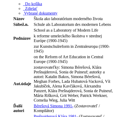
Do košíka
Zdielať
Vybrané dokumenty
Názov
Škola ako laboratórium moderného života
Súbež.n.
Schule als Laboratorium des modernen Lebens
School as a Laboratory of Modern Life
k reforme umeleckého školstva v strednej
Podnázov
Európe (1900-1945)
zur Kunstschulreform in Zentraleuropa (1900-
1945)
on the Reform of Art Education in Central
Europe (1900-1945)
zostavovateľky: Simona Bérešová, Klára
Prešnajderová, Sonia de Puineuf; autorky a
autori: Katalin Bakos, Simona Bérešová,
Meghan Forbes, Lada Hubatová-Vacková, Vít
Aut.údaje
Jakubíček, Alena Kavčáková, Alexandra
Panzert, Klára Prešnajderová, Sonia de Puineuf,
Mária Rišková, Grit Weber, Patrick Werkner,
Cornelia Wieg, Julia Witt
Ďalší
Bérešová Simona 1991-
(Zostavovateľ /
autori
Kompilátor)
Prešnajderová Klára 1981-
(Zostavovateľ /