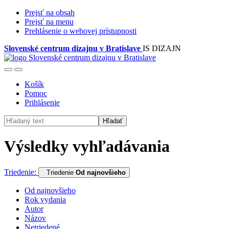
Prejsť na obsah
Prejsť na menu
Prehlásenie o webovej prístupnosti
Slovenské centrum dizajnu v Bratislave
IS DIZAJN
Košík
Pomoc
Prihlásenie
Hľadať
Výsledky vyhľadávania
Triedenie:
Triedenie
Od najnovšieho
Od najnovšieho
Rok vydania
Autor
Názov
Netriedené