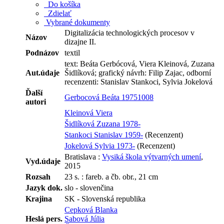
Do košíka
Zdielať
Vybrané dokumenty
Digitalizácia technologických procesov v
Názov
dizajne II.
Podnázov
textil
text: Beáta Gerbócová, Viera Kleinová, Zuzana
Aut.údaje
Šidlíková; grafický návrh: Filip Zajac, odborní
recenzenti: Stanislav Stankoci, Sylvia Jokelová
Ďalší
Gerbocová Beáta 19751008
autori
Kleinová Viera
Šidlíková Zuzana 1978-
Stankoci Stanislav 1959-
(Recenzent)
Jokelová Sylvia 1973-
(Recenzent)
Bratislava :
Vysiká škola výtvarných umení
,
Vyd.údaje
2015
Rozsah
23 s. : fareb. a čb. obr., 21 cm
Jazyk dok.
slo - slovenčina
Krajina
SK - Slovenská republika
Cepková Blanka
Heslá pers.
Sabová Júlia