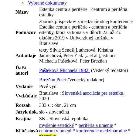
Vybrané dokumenty
Estetika centra a periférie - centrum a periféria
Názov
estetiky
zborník príspevkov z medzinárodnej konferencie
Estetika centra a periférie - centrum a periféria
Podnázov
estetiky, ktorá sa konala v dňoch 23. až 25.
októbra 2019 v Univerzitnej knižnici v
Bratislave
texty Silvia Seneši Lutherová, Kristína
Aut.údaje
Jamrichová, Peter Žiak [...et al.]; editori
Michaela Pašteková, Peter Brezňan
Ďalší
Pašteková Michaela 1982-
(Vedecký redaktor)
autori
Brezňan Peter
(Vedecký redaktor)
Vydanie
Prvé vyd.
Bratislava :
Slovenská asociácia pre estetiku
,
Vyd.údaje
2020
Rozsah
333 s. : obr., 21 cm
Jazyk dok.
slo - slovenčina
Krajina
SK - Slovenská republika
myslenie estetické
*
periféria a umenie
*
Kľúč.slová
centrum v umení
*
konferencie medzinárodné
*