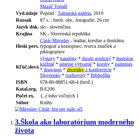
Mazáč Tomáš
Vyd.údaje
Poprad :
Tatranská galéria
, 2019
Rozsah
87 s. : fareb. obr., fotografie, 26 cm
Jazyk dok.
slo - slovenčina
Krajina
SK - Slovenská republika
Cipár Miroslav
- maliar, kresliar a ilustrátor,
Heslá pers.
typograf a krasopisec, tvorca značiek a
piktogramov
výstavy
*
katalógy
*
dizajn grafický
*
ilustrácie
knižmé
*
umenie výtvarné
*
kresby
*
paintings
Kľúč.slová
*
drawings
*
zborníky
z konferencie
*
Slovensko
*
rozhovory
*
Bibliofília
ISBN
978-80-88851-68-4 (brož.)
Katal.org.
BA206
Počet ex.
1, z toho voľných 1
Súbor
Knihy
3.
Škola ako laboratórium moderného
života