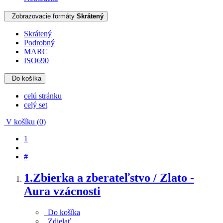
Zobrazovacie formáty
Skrátený
Skrátený
Podrobný
MARC
ISO690
Do košíka
celú stránku
celý set
V košíku (
0
)
1
#
1.
Zbierka a zberateľstvo / Zlato -
Aura vzácnosti
Do košíka
Zdielať