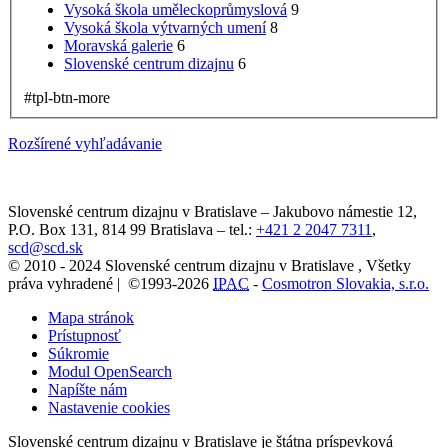
Vysoká škola uměleckoprůmyslová
9
Vysoká škola výtvarných umení
8
Moravská galerie
6
Slovenské centrum dizajnu
6
#tpl-btn-more
Rozšírené vyhľadávanie
Slovenské centrum dizajnu v Bratislave
–
Jakubovo námestie 12
,
P.O. Box 131,
814 99
Bratislava
– tel.:
+421 2 2047 7311
,
scd@scd.sk
© 2010 - 2024 Slovenské centrum dizajnu v Bratislave , Všetky
práva vyhradené | ©1993-2026
IPAC
-
Cosmotron Slovakia, s.r.o.
Mapa stránok
Prístupnosť
Súkromie
Modul OpenSearch
Napíšte nám
Nastavenie cookies
Slovenské centrum dizajnu v Bratislave je štátna príspevková