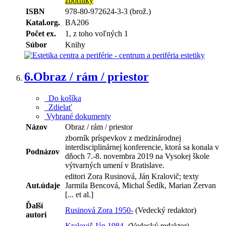
zborníky
ISBN
978-80-972624-3-3 (brož.)
Katal.org.
BA206
Počet ex.
1, z toho voľných 1
Súbor
Knihy
6.
Obraz / rám / priestor
Do košíka
Zdielať
Vybrané dokumenty
Názov
Obraz / rám / priestor
zborník príspevkov z medzinárodnej
interdisciplinárnej konferencie, ktorá sa konala v
Podnázov
dňoch 7.-8. novembra 2019 na Vysokej škole
výtvarných umení v Bratislave.
editori Zora Rusinová, Ján Kralovič; texty
Aut.údaje
Jarmila Bencová, Michal Šedík, Marian Zervan
[... et al.]
Ďalší
Rusinová Zora 1950-
(Vedecký redaktor)
autori
Kralovič Ján 1984-
(Vedecký redaktor)