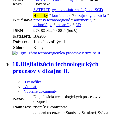
korp.
Slovensko
SATELIT
.
výstavno-informačný bod SCD
zborníky
*
konferencie
*
dizajn-digitalizácia
*
Kľúč.slová
procesy technologické
*
automobily
*
technológie
*
matariály
*
3D
ISBN
978-80-89259-88-5 (brož.)
Katal.org.
BA206
Počet ex.
1, z toho voľných 1
Súbor
Knihy
10.
Digitalizácia technologických
procesov v dizajne II.
Do košíka
Zdielať
Vybrané dokumenty
Digitalizácia technologických procesov v
Názov
dizajne II.
Podnázov
zborník z konfrencie
odborní recenzenti: Stanislav Stankoci, Sylvia