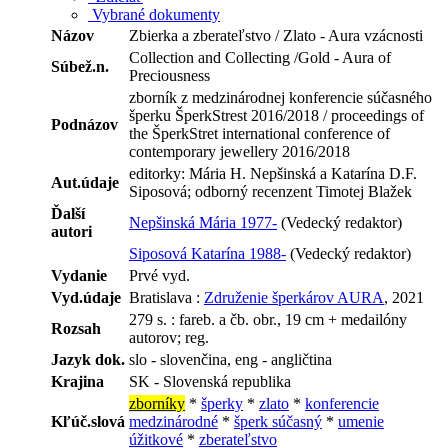
Vybrané dokumenty
Názov
Zbierka a zberateľstvo / Zlato - Aura vzácnosti
Collection and Collecting /Gold - Aura of
Súbež.n.
Preciousness
zborník z medzinárodnej konferencie súčasného
šperku ŠperkStrest 2016/2018 / proceedings of
Podnázov
the ŠperkStret international conference of
contemporary jewellery 2016/2018
editorky: Mária H. Nepšinská a Katarína D.F.
Aut.údaje
Siposová; odborný recenzent Timotej Blažek
Ďalší
Nepšinská Mária 1977-
(Vedecký redaktor)
autori
Siposová Katarína 1988-
(Vedecký redaktor)
Vydanie
Prvé vyd.
Vyd.údaje
Bratislava :
Združenie šperkárov AURA
, 2021
279 s. : fareb. a čb. obr., 19 cm + medailóny
Rozsah
autorov; reg.
Jazyk dok.
slo - slovenčina, eng - angličtina
Krajina
SK - Slovenská republika
zborníky
*
šperky
*
zlato
*
konferencie
Kľúč.slová
medzinárodné
*
šperk súčasný
*
umenie
úžitkové
*
zberateľstvo