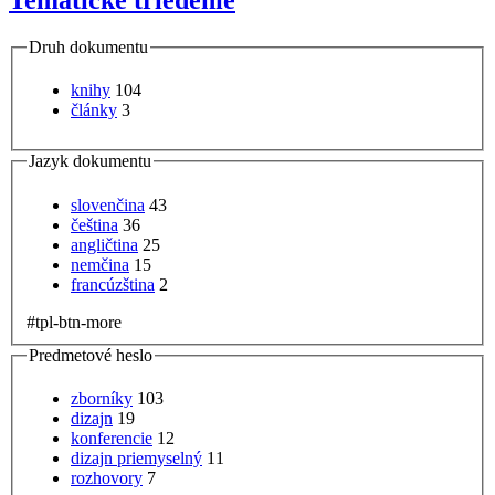
Druh dokumentu
knihy
104
články
3
Jazyk dokumentu
slovenčina
43
čeština
36
angličtina
25
nemčina
15
francúzština
2
#tpl-btn-more
Predmetové heslo
zborníky
103
dizajn
19
konferencie
12
dizajn priemyselný
11
rozhovory
7