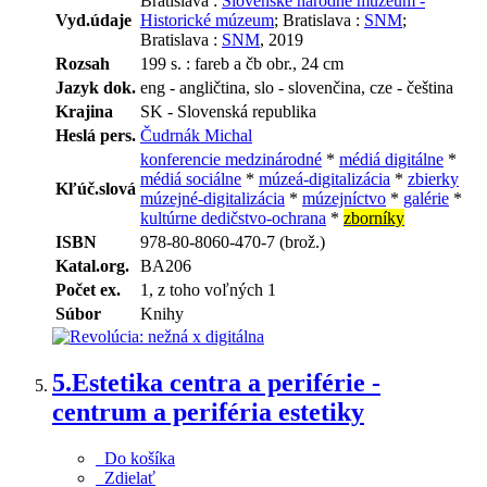
Bratislava :
Slovenské národné múzeum -
Vyd.údaje
Historické múzeum
; Bratislava :
SNM
;
Bratislava :
SNM
, 2019
Rozsah
199 s. : fareb a čb obr., 24 cm
Jazyk dok.
eng - angličtina, slo - slovenčina, cze - čeština
Krajina
SK - Slovenská republika
Heslá pers.
Čudrnák Michal
konferencie medzinárodné
*
médiá digitálne
*
médiá sociálne
*
múzeá-digitalizácia
*
zbierky
Kľúč.slová
múzejné-digitalizácia
*
múzejníctvo
*
galérie
*
kultúrne dedičstvo-ochrana
*
zborníky
ISBN
978-80-8060-470-7 (brož.)
Katal.org.
BA206
Počet ex.
1, z toho voľných 1
Súbor
Knihy
5.
Estetika centra a periférie -
centrum a periféria estetiky
Do košíka
Zdielať