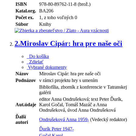
ISBN
978-80-89762-11-8 (brož.)
Katal.org.
BA206
Počet ex.
1, z toho voľných 0
Súbor
Knihy
2.
Miroslav Cipár: hra pre naše oči
Do košíka
Zdielať
Vybrané dokumenty
Názov
Miroslav Cipár: hra pre naše oči
Podnázov
v rámci projektu hry s umením
Bibliofília, zborník z konferencie v Tatranskej
galérii
editor Anna Ondrušeková; text Peter Ďurík,
Aut.údaje
Karol Gočal, Tomáš Mazáč a Anna
Ondrušeková, úvod Anna Ondrušeková
Ďalší
Ondrušeková Anna 1959-
(Vedecký redaktor)
autori
Ďurík Peter 1947-
Gočal Karol