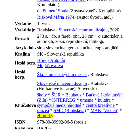
Kompilátor)
de Puineuf Sonia
(Zostavovateľ / Kompilátor)
Rišková Mária 1974-
(Autor úvodu, atď.)
Vydanie
1. vyd.
Vyd.údaje
Bratislava :
Slovenské centrum dizajnu
, 2020
273 s. : čb. a fareb. obr., 28 cm + o autorkách a
Rozsah
autoroch; zozn. reprodukcií; bibliogr.
Jazyk dok.
slo - slovenčina, ger - nemčina, eng - angličtina
Krajina
SK - Slovenská republika
Hořejš Antonín
Heslá pers.
Mojžišová Iva
Heslá
Škola umeleckých remesiel
: Bratislava
korp.
Slovenské múzeum dizajnu
: Bratislava
(Hurbanove kasárne), Slovensko
školy
*
ŠUR
*
Bauhaus
*
Baťová škola umění
(Zlín)
*
INTERREG
*
umenie
*
kultúra
*
Kľúč.slová
sympóziá medzinárodné
*
centrá kreatívne
*
múzeá
*
SMD (Bratislava)
*
MAK (Viedeň)
*
zborníky
ISBN
978-80-89992-06-5 (brož.)
Katal.org.
BA206