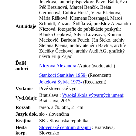
Jokelová,; autori príspevkov: Pavol Bálik,Eva
Péč Brezinová, Marcel Benčík, Beáta
Gerbócová, Ľubica Hustá, Viera Kleinová,
Mária Rišková, Klemens Rossnagel, Maroš
Schmidt, Zuzana Šidlíková, predslov Alexandra
Aut.údaje
Niczová, fotografie do publikácie poskytli:
Blanka Cepková, Silvia Lovasová, Roman
Mackovič, Barbora Peuch, Ján Šicko, archív
Štefana Kleina, archív ateliéru Bavlna, archív
Zdeňky Čechovej, archív Audi AG, grafický
návrh Filip Zajac
Ďalší
Niczová Alexandra
(Autor úvodu, atď.)
autori
Stankoci Stanislav 1959-
(Recenzent)
Jokelová Sylvia 1973-
(Recenzent)
Vydanie
Prvé slovenské vyd.
Bratislava :
Vysoká škola výtvarných umení
;
Vyd.údaje
Bratislava, 2015
Rozsah
fareb. a čb. obr., 21 cm
Jazyk dok.
slo - slovenčina
Krajina
SK - Slovenská republika
Heslá
Slovenské centrum dizajnu
: Bratislava,
korp.
Slovensko