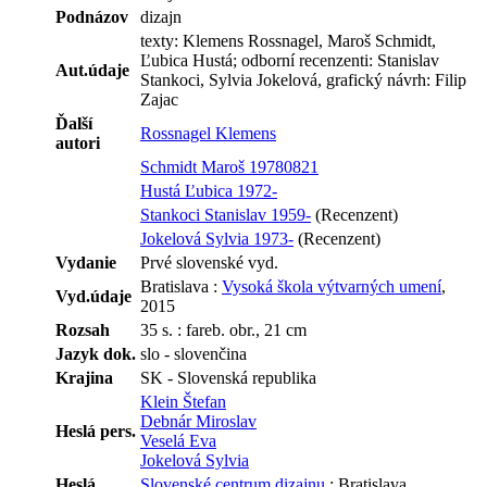
Podnázov
dizajn
texty: Klemens Rossnagel, Maroš Schmidt,
Ľubica Hustá; odborní recenzenti: Stanislav
Aut.údaje
Stankoci, Sylvia Jokelová, grafický návrh: Filip
Zajac
Ďalší
Rossnagel Klemens
autori
Schmidt Maroš 19780821
Hustá Ľubica 1972-
Stankoci Stanislav 1959-
(Recenzent)
Jokelová Sylvia 1973-
(Recenzent)
Vydanie
Prvé slovenské vyd.
Bratislava :
Vysoká škola výtvarných umení
,
Vyd.údaje
2015
Rozsah
35 s. : fareb. obr., 21 cm
Jazyk dok.
slo - slovenčina
Krajina
SK - Slovenská republika
Klein Štefan
Debnár Miroslav
Heslá pers.
Veselá Eva
Jokelová Sylvia
Heslá
Slovenské centrum dizajnu
: Bratislava,