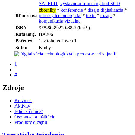
SATELIT
.
výstavno-informačný bod SCD
zborníky
*
konferencie
*
dizajn-digitalizácia
*
Kľúč.slová
procesy technologické
*
textil
*
dizajn
*
komunikácia vizuálna
ISBN
978-80-89259-88-5 (brož.)
Katal.org.
BA206
Počet ex.
1, z toho voľných 1
Súbor
Knihy
1
#
Zdroje
Knižnica
Aktivity
Edičná činnosť
Osobnosti a inštitúcie
Produkty dizajnu
Tematické triedenie