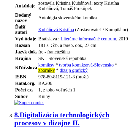
zostavila Kristína Kubáňová; texty Kristína
Aut.údaje
Kubáňová, Tomáš Prokůpek
Dodaný
Antológia slovenského komiksu
názov
Ďalší
Kubáňová Kristína
(Zostavovateľ / Kompilátor)
autori
Vyd.údaje
Bratislava :
Literárne informačné centrum
, 2019
Rozsah
181 s. : čb. a fareb. obr., 27 cm
Jazyk dok.
fre - francúzština
Krajina
SK - Slovenská republika
komiksy
*
tvorba komiksová-Slovensko
*
Kľúč.slová
zborníky
*
dizajn grafický
ISBN
978-80-8119-121-3 (brož.)
Katal.org.
BA206
Počet ex.
1, z toho voľných 1
Súbor
Knihy
8.
Digitalizácia technologických
procesov v dizajne II.