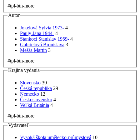
#tpl-btn-more
Autor
Jokelová Sylvia 1973-
4
Pauly Jana 1944-
4
Stankoci Stanislav 1959-
4
Gabrielová Bronislava
3
Mešša Martin
3
#tpl-btn-more
Krajina vydania
Slovensko
39
Česká republika
29
Nemecko
12
Československo
4
Veľká Británia
4
#tpl-btn-more
Vydavateľ
Vysoká škola umělecko-průmyslová
10