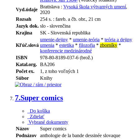
Bratislava :
Vysoká škola výtvarných umení
,
Vyd.údaje
2020
Rozsah
254 s. : fareb. a čb. obr., 21 cm
Jazyk dok.
slo - slovenčina
Krajina
SK - Slovenská republika
umenie-dejiny
*
umenie-teória
*
teória a dejiny
Kľúč.slová
umenia
*
estetika
*
filozofia
*
zborníky
*
konferencie medzinárodné
ISBN
978-80-8189-037-6 (brož.)
Katal.org.
BA206
Počet ex.
1, z toho voľných 1
Súbor
Knihy
7.
Super comics
Do košíka
Zdielať
Vybrané dokumenty
Názov
Super comics
Podnázov
anthologie de la bande dessinée slovaque