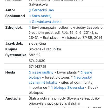
Galvánková
Autor
Černecký Ján
Spoluautori
Saxa Andrej
Galvánková Janka
Zdroj.dok.
Enviromagazín : odborno-náučný časopis o
životnom prostredí. Roč. 19, č. 6 (2014), s.
28-31. - Bratislava : Ministerstvo ŽP SR, 2014
Jazyk dok.
slovenčina
Krajina
Slovenská republika
Systematika
582.22
574.2:630
574(437.6)
Heslá
nižšie rastliny
- lower plants *
lesné
biotopy
- forest biotopes *
európsky
významné lokality
- sites of community
importance *
biotopy Slovenska
- Slovak
biotopes
Anotácia
Štátna ochrana prírody Slovenskej republiky
pripravila v spolupráci s ďalšími