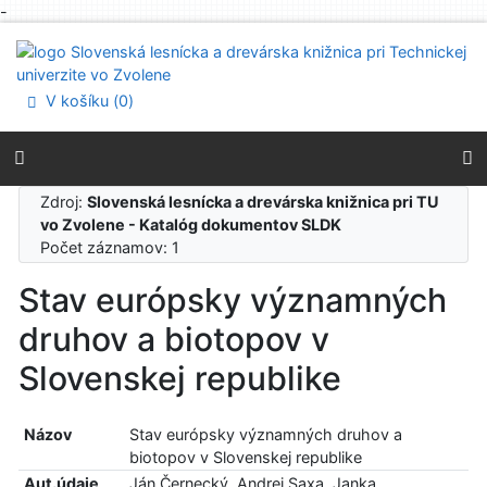
-
Prejsť na obsah
Prejsť na menu
Prehlásenie o webovej prístupnosti
V košíku (
0
)
Zdroj:
Slovenská lesnícka a drevárska knižnica pri TU
vo Zvolene - Katalóg dokumentov SLDK
Počet záznamov: 1
Stav európsky významných
druhov a biotopov v
Slovenskej republike
Názov
Stav európsky významných druhov a
biotopov v Slovenskej republike
Aut.údaje
Ján Černecký, Andrej Saxa, Janka