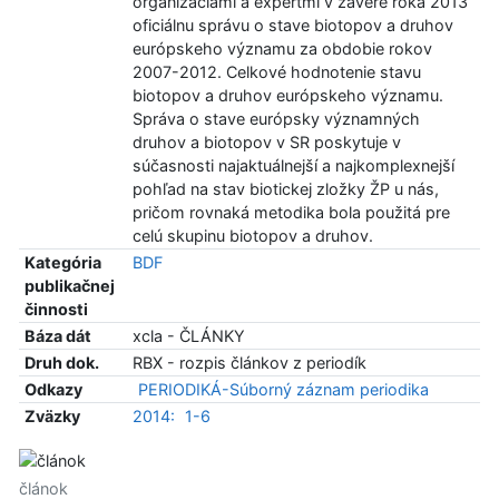
organizáciami a expertmi v závere roka 2013
oficiálnu správu o stave biotopov a druhov
európskeho významu za obdobie rokov
2007-2012. Celkové hodnotenie stavu
biotopov a druhov európskeho významu.
Správa o stave európsky významných
druhov a biotopov v SR poskytuje v
súčasnosti najaktuálnejší a najkomplexnejší
pohľad na stav biotickej zložky ŽP u nás,
pričom rovnaká metodika bola použitá pre
celú skupinu biotopov a druhov.
Kategória
BDF
publikačnej
činnosti
Báza dát
xcla - ČLÁNKY
Druh dok.
RBX - rozpis článkov z periodík
Odkazy
PERIODIKÁ-Súborný záznam periodika
Zväzky
2014:
1-6
článok