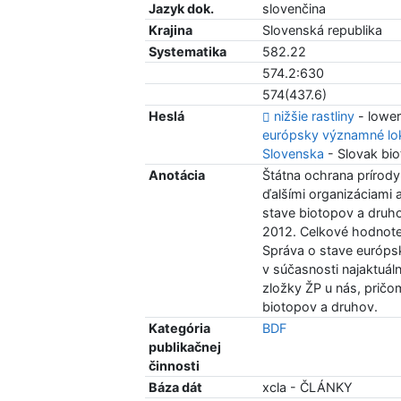
Jazyk dok.
slovenčina
Krajina
Slovenská republika
Systematika
582.22
574.2:630
574(437.6)
Heslá
nižšie rastliny
- lower
európsky významné lok
Slovenska
- Slovak bi
Anotácia
Štátna ochrana prírody 
ďalšími organizáciami 
stave biotopov a dru
2012. Celkové hodnote
Správa o stave európs
v súčasnosti najaktuáln
zložky ŽP u nás, pričo
biotopov a druhov.
Kategória
BDF
publikačnej
činnosti
Báza dát
xcla - ČLÁNKY