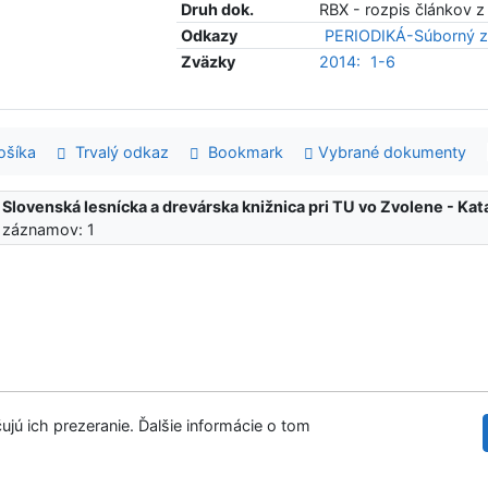
Druh dok.
RBX - rozpis článkov z
Odkazy
PERIODIKÁ-Súborný z
Zväzky
2014:
1-6
šíka
Trvalý odkaz
Bookmark
Vybrané dokumenty
:
Slovenská lesnícka a drevárska knižnica pri TU vo Zvolene - K
 záznamov: 1
ujú ich prezeranie. Ďalšie informácie o tom
Slovenská les
tupnosť
Súkromie
Modul OpenSearch
venie cookies
©1993-