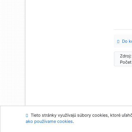
Do ko
Zdroj
Počet
Tieto stránky využívajú súbory cookies, ktoré uľahč
Mapa stránok
Prís
ako používame cookies
.
Napíšte nám
Nasta