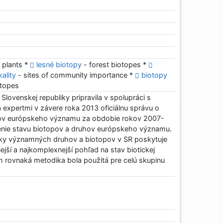
 plants *
lesné biotopy
- forest biotopes *
ality
- sites of community importance *
biotopy
otopes
Slovenskej republiky pripravila v spolupráci s
a expertmi v závere roka 2013 oficiálnu správu o
hov európskeho významu za obdobie rokov 2007-
nie stavu biotopov a druhov európskeho významu.
ky významných druhov a biotopov v SR poskytuje
ejší a najkomplexnejší pohľad na stav biotickej
m rovnaká metodika bola použitá pre celú skupinu