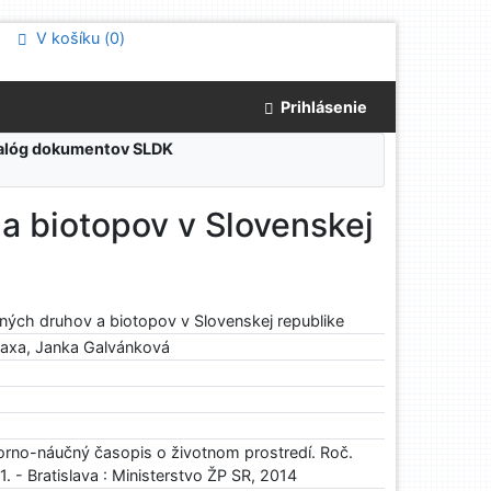
V košíku (
0
)
Prihlásenie
atalóg dokumentov SLDK
a biotopov v Slovenskej
ých druhov a biotopov v Slovenskej republike
Saxa, Janka Galvánková
rno-náučný časopis o životnom prostredí. Roč.
31. - Bratislava : Ministerstvo ŽP SR, 2014