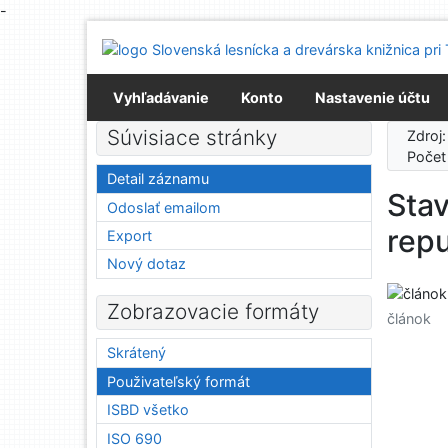
-
Prejsť na obsah
Prejsť na menu
Prehlásenie o webovej prístupnosti
Vyhľadávanie
Konto
Nastavenie účtu
Súvisiace stránky
Zdroj
Počet
Detail záznamu
Sta
Odoslať emailom
repu
Export
Nový dotaz
Zobrazovacie formáty
článok
Skrátený
Použivateľský formát
ISBD všetko
ISO 690