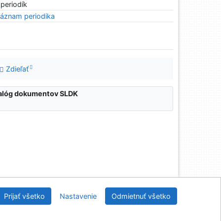
 periodík
áznam periodika
Zdieľať
atalóg dokumentov SLDK
nícka a drevárska knižnica pri Technickej univerzite
Prijať všetko
Nastavenie
Odmietnuť všetko
vo Zvolene
2026
IPAC
 v.4.8.63a
-
Cosmotron Slovakia, s.r.o.