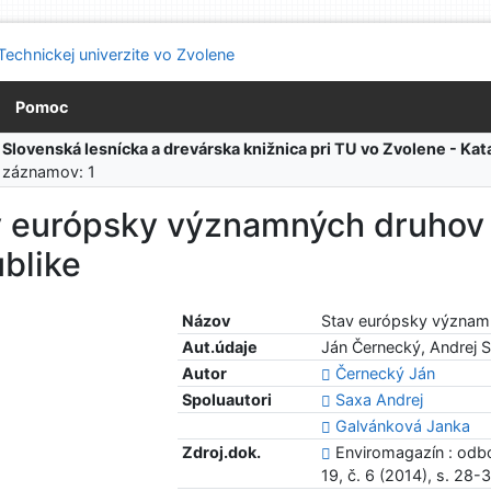
Pomoc
:
Slovenská lesnícka a drevárska knižnica pri TU vo Zvolene - K
 záznamov: 1
v európsky významných druhov 
blike
Názov
Stav európsky významn
Aut.údaje
Ján Černecký, Andrej 
Autor
Černecký Ján
Spoluautori
Saxa Andrej
Galvánková Janka
Zdroj.dok.
Enviromagazín : odbo
19, č. 6 (2014), s. 28-