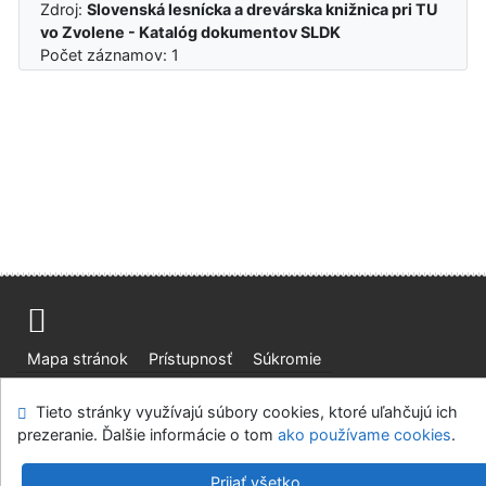
Zdroj:
Slovenská lesnícka a drevárska knižnica pri TU
vo Zvolene - Katalóg dokumentov SLDK
Počet záznamov: 1
Mapa stránok
Prístupnosť
Súkromie
Modul OpenSearch
Napíšte nám
Nastavenie cookies
Tieto stránky využívajú súbory cookies, ktoré uľahčujú ich
prezeranie. Ďalšie informácie o tom
ako používame cookies
.
Slovenská lesnícka a drevárska knižnica pri Technickej
univerzite vo Zvolene
Prijať všetko