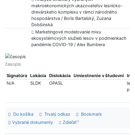
makroekonomických ukazovateľov lesnícko-
drevárskeho komplexu v rámci národného
hospodárstva / Boris Bartalský, Zuzana
Dobšinská
Marketingové modelovanie mixu
ekosystémových služieb lesov v podmienkach
pandémie COVID-19 / Alex Bumbera
časopis
Signatúra
Lokácia
Dislokácia
Umiestnenie v študovni
Inf
N/A
SLDK
OPASL
len
pre
Do košíka
Trvalý odkaz
Bookmark
Vybrané dokumenty
Zdieľať