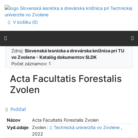
Prejsť na obsah
Prejsť na menu
Prehlásenie o webovej prístupnosti
V košíku (
0
)
Zdroj:
Slovenská lesnícka a drevárska knižnica pri TU
vo Zvolene - Katalóg dokumentov SLDK
Počet záznamov: 1
Acta Facultatis Forestalis
Zvolen
Požičať
Názov
Acta Facultatis Forestalis Zvolen
Vyd.údaje
Zvolen :
Technická univerzita vo Zvolene
,
2022