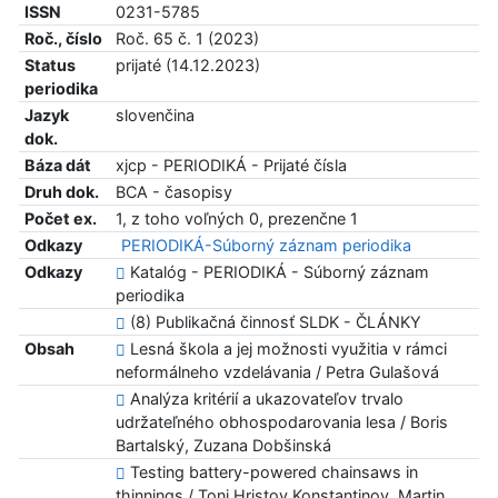
ISSN
0231-5785
Roč., číslo
Roč. 65 č. 1 (2023)
Status
prijaté (14.12.2023)
periodika
Jazyk
slovenčina
dok.
Báza dát
xjcp - PERIODIKÁ - Prijaté čísla
Druh dok.
BCA - časopisy
Počet ex.
1, z toho voľných 0, prezenčne 1
Odkazy
PERIODIKÁ-Súborný záznam periodika
Odkazy
Katalóg - PERIODIKÁ - Súborný záznam
periodika
(8) Publikačná činnosť SLDK - ČLÁNKY
Obsah
Lesná škola a jej možnosti využitia v rámci
neformálneho vzdelávania / Petra Gulašová
Analýza kritérií a ukazovateľov trvalo
udržateľného obhospodarovania lesa / Boris
Bartalský, Zuzana Dobšinská
Testing battery-powered chainsaws in
thinnings / Toni Hristov Konstantinov, Martin..