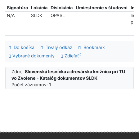
Signatúra
Lokácia
Dislokácia
Umiestnenie v študovni
Inf
N/A
SLDK
OPASL
len
pre
Do košíka
Trvalý odkaz
Bookmark
Vybrané dokumenty
Zdieľať
Zdroj:
Slovenská lesnícka a drevárska knižnica pri TU
vo Zvolene - Katalóg dokumentov SLDK
Počet záznamov: 1