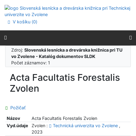
Prejsť na obsah
Prejsť na menu
Prehlásenie o webovej prístupnosti
V košíku (
0
)
Zdroj:
Slovenská lesnícka a drevárska knižnica pri TU
vo Zvolene - Katalóg dokumentov SLDK
Počet záznamov: 1
Acta Facultatis Forestalis
Zvolen
Požičať
Názov
Acta Facultatis Forestalis Zvolen
Vyd.údaje
Zvolen :
Technická univerzita vo Zvolene
,
2023