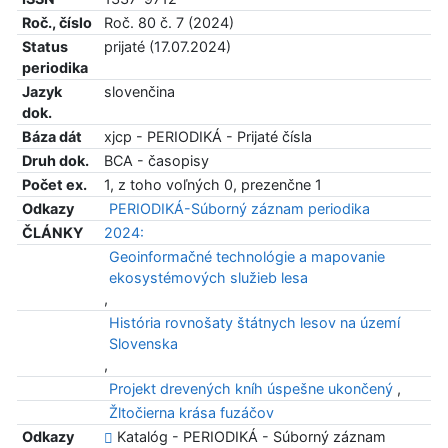
Roč., číslo
Roč. 80 č. 7 (2024)
Status
prijaté (17.07.2024)
periodika
Jazyk
slovenčina
dok.
Báza dát
xjcp - PERIODIKÁ - Prijaté čísla
Druh dok.
BCA - časopisy
Počet ex.
1, z toho voľných 0, prezenčne 1
Odkazy
PERIODIKÁ-Súborný záznam periodika
ČLÁNKY
2024:
Geoinformačné technológie a mapovanie
ekosystémových služieb lesa
,
História rovnošaty štátnych lesov na území
Slovenska
,
Projekt drevených kníh úspešne ukončený
,
Žltočierna krása fuzáčov
Odkazy
Katalóg - PERIODIKÁ - Súborný záznam