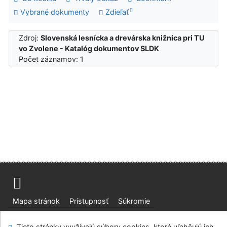
Vybrané dokumenty
Zdieľať
Zdroj:
Slovenská lesnícka a drevárska knižnica pri TU
vo Zvolene - Katalóg dokumentov SLDK
Počet záznamov: 1
Mapa stránok
Prístupnosť
Súkromie
Modul OpenSearch
Napíšte nám
Nastavenie cookies
Tieto stránky využívajú súbory cookies, ktoré uľahčujú ich