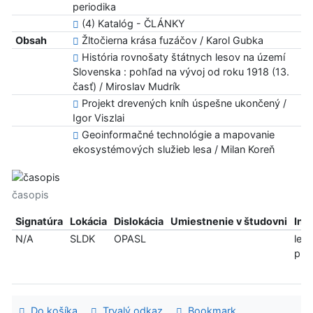
periodika
(4) Katalóg - ČLÁNKY
Obsah
Žltočierna krása fuzáčov / Karol Gubka
História rovnošaty štátnych lesov na území
Slovenska : pohľad na vývoj od roku 1918 (13.
časť) / Miroslav Mudrík
Projekt drevených kníh úspešne ukončený /
Igor Viszlai
Geoinformačné technológie a mapovanie
ekosystémových služieb lesa / Milan Koreň
časopis
Signatúra
Lokácia
Dislokácia
Umiestnenie v študovni
Inf
N/A
SLDK
OPASL
len
pre
Do košíka
Trvalý odkaz
Bookmark