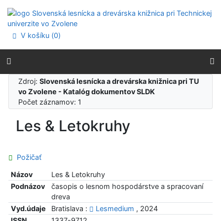
Prejsť na obsah
Prejsť na menu
Prehlásenie o webovej prístupnosti
V košíku (
0
)
Zdroj:
Slovenská lesnícka a drevárska knižnica pri TU
vo Zvolene - Katalóg dokumentov SLDK
Počet záznamov: 1
Les & Letokruhy
Požičať
Názov
Les & Letokruhy
Podnázov
časopis o lesnom hospodárstve a spracovaní
dreva
Vyd.údaje
Bratislava :
Lesmedium
, 2024
ISSN
1337-9712