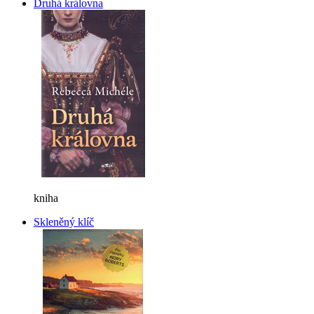
Druhá královna
kniha
Skleněný klíč