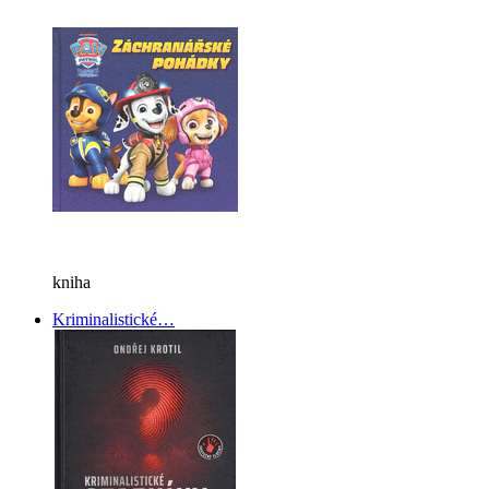
kniha
Kriminalistické…