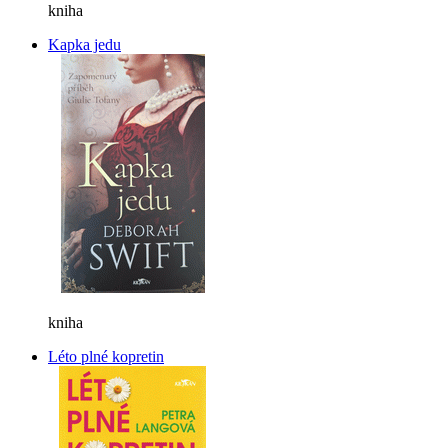
kniha
Kapka jedu
kniha
Léto plné kopretin