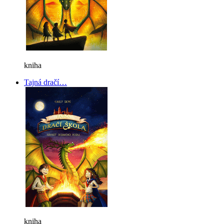
kniha
Tajná dračí…
kniha