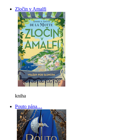
Zločin v Amalfi
kniha
Pouto pána…