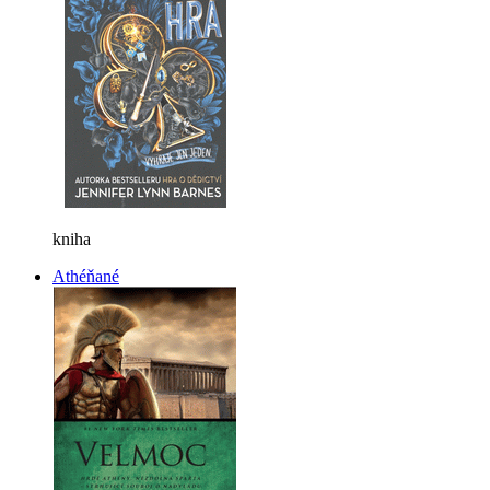
kniha
Athéňané