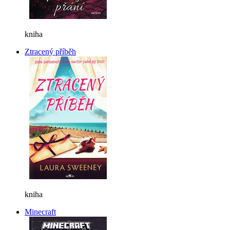
kniha
Ztracený příběh
kniha
Minecraft