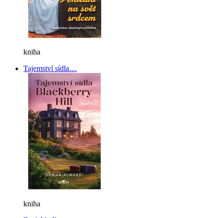
kniha
Tajemství sídla…
kniha