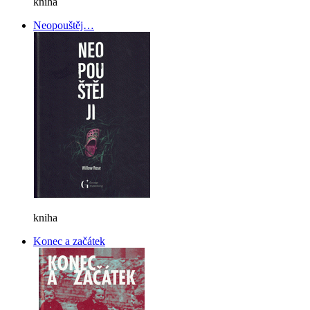
kniha
Neopouštěj…
kniha
Konec a začátek