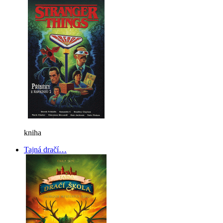
kniha
Tajná dračí…