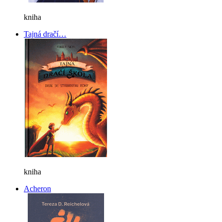
kniha
Tajná dračí…
kniha
Acheron