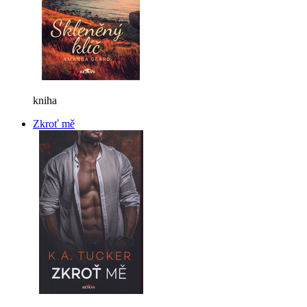
kniha
Zkroť mě