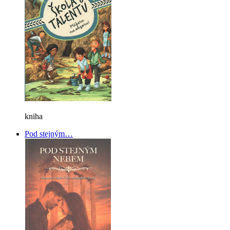
kniha
Pod stejným…