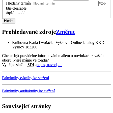
Hledaný termín
#tpl-
btn-clearable
#tpl-btn-add
Hledat
Prohledávané zdroje
Změnit
Knihovna Karla Dvořáčka Vyškov - Online katalog KKD
Vyškov
183200
Chcete být pravidelne informováni mailem o novinkách z vašeho
oboru, které máme ve fondu?
Využijte službu
SDI
-
popis, návod,…
Palmknihy e-knihy ke stažení
Palmknihy audioknihy ke stažení
Související stránky