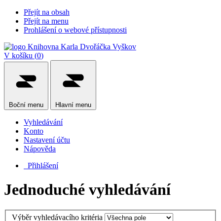
Přejít na obsah
Přejít na menu
Prohlášení o webové přístupnosti
V košíku (
0
)
Boční
menu
Hlavní
menu
Vyhledávání
Konto
Nastavení účtu
Nápověda
Přihlášení
Jednoduché vyhledávání
Výběr vyhledávacího kritéria