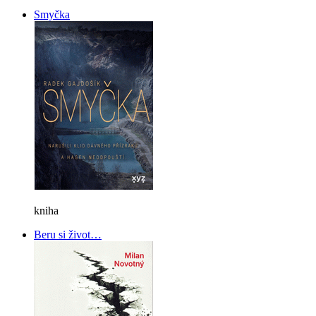
Smyčka
kniha
Beru si život…