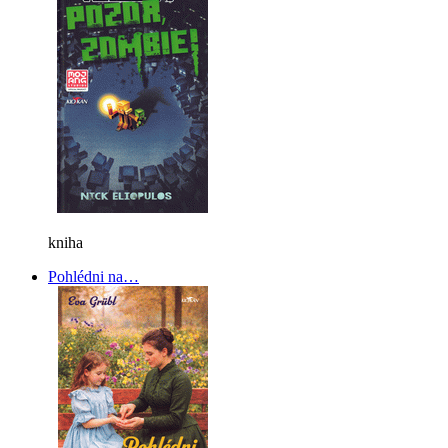
kniha
Pohlédni na…