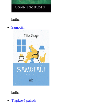
kniha
Samotáři
kniha
Tlapková patrola