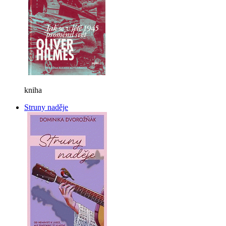
kniha
Struny naděje