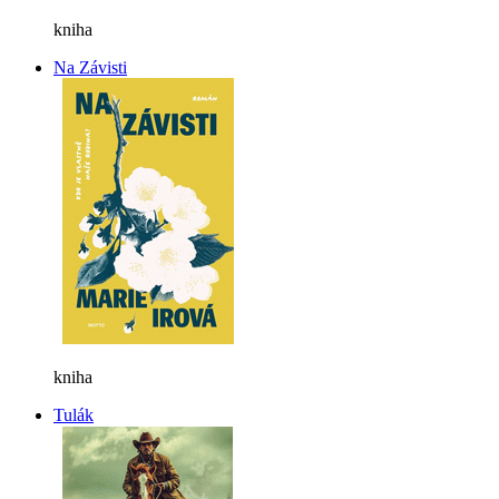
kniha
Na Závisti
kniha
Tulák