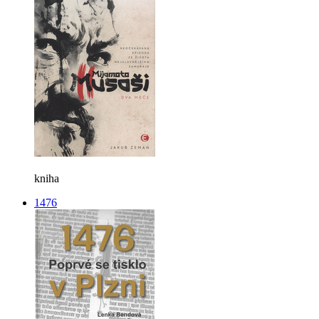
kniha
1476