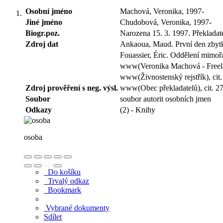
Osobní jméno
Machová, Veronika, 1997-
Jiné jméno
Chudobová, Veronika, 1997-
Biogr.poz.
Narozena 15. 3. 1997. Překladate
Zdroj dat
Ankaoua, Maud. První den zbytku
Fouassier, Éric. Oddělení mimoř
www(Veronika Machová - Freelance
www(Živnostenský rejstřík), cit.
Zdroj prověření s neg. výsl.
www(Obec překladatelů), cit. 27
Soubor
soubor autorit osobních jmen
Odkazy
(2) - Knihy
osoba
Do košíku
Trvalý odkaz
Bookmark
Vybrané dokumenty
Sdílet