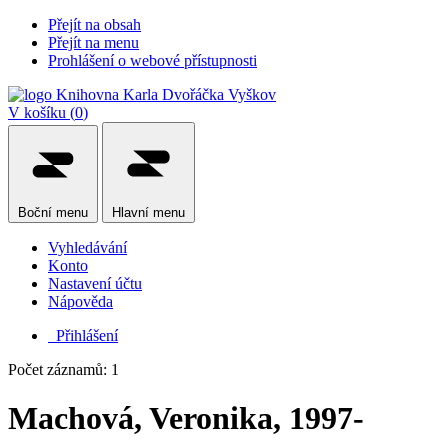
Přejít na obsah
Přejít na menu
Prohlášení o webové přístupnosti
V košíku (
0
)
Boční
menu
Hlavní
menu
Vyhledávání
Konto
Nastavení účtu
Nápověda
Přihlášení
Počet záznamů: 1
Machová, Veronika, 1997-