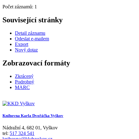
Počet záznamů: 1
Související stránky
Detail záznamu
Odeslat e-mailem
Export
Nový dotaz
Zobrazovací formáty
Zkrácený
Podrobný
MARC
Knihovna Karla Dvořáčka Vyškov
Nádražní 4
,
682 01
,
Vyškov
tel:
517 324 541
knihovna@kkdvyskov.cz