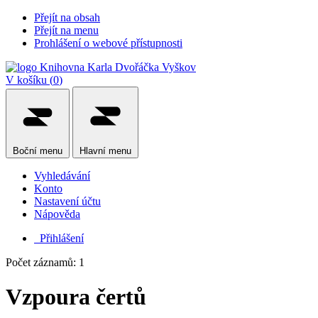
Přejít na obsah
Přejít na menu
Prohlášení o webové přístupnosti
V košíku (
0
)
Boční
menu
Hlavní
menu
Vyhledávání
Konto
Nastavení účtu
Nápověda
Přihlášení
Počet záznamů: 1
Vzpoura čertů