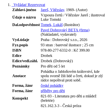
Vyžádat/ Rezervovat
Záhlaví-jméno
Jareš, Vítězslav,
1969- (Autor)
Vzpoura čertů / Vítězslav Jareš ; ilustroval
Údaje o názvu
Luke Tomski
Dal.odpovědnost
Tomek, Lukáš
(Ilustrátor)
Pavel Dobrovský BETA (firma)
(Nakladatel, vydavatel)
Vyd.údaje
Praha : Dobrovský s.r.o., 2026
Fyz.popis
93 stran : barevné ilustrace ; 25 cm
ISBN
978-80-277-6332-0 : Kč 399.00
Edice
Drobek
Edice/vedl.záhl.
Drobek (Dobrovský)
Poznámky
Pro děti od 5 let
Pohádka o Jabloňovém království, kde
Anotace
spolu svorně žili lidé a čerti, dokud je zlý
rádce nepoštval proti sobě.
Forma, žánr
české pohádky
Forma, žánr
příběhy pro děti
821-93 - Literatura pro děti a mládež
Konspekt
(beletrie)
821.162.3-3 - Česká próza