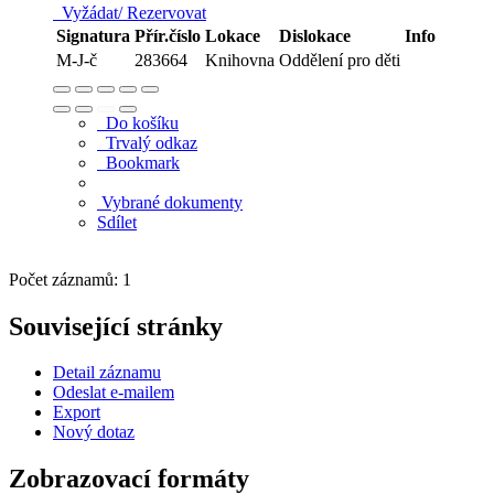
Vyžádat/ Rezervovat
Signatura
Přír.číslo
Lokace
Dislokace
Info
M-J-č
283664
Knihovna
Oddělení pro děti
Do košíku
Trvalý odkaz
Bookmark
Vybrané dokumenty
Sdílet
Počet záznamů: 1
Související stránky
Detail záznamu
Odeslat e-mailem
Export
Nový dotaz
Zobrazovací formáty