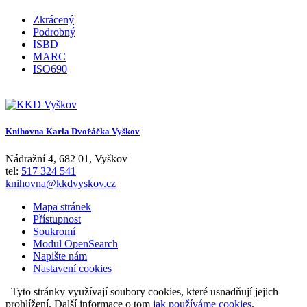
Zkrácený
Podrobný
ISBD
MARC
ISO690
Knihovna Karla Dvořáčka Vyškov
Nádražní 4
,
682 01
,
Vyškov
tel:
517 324 541
knihovna@kkdvyskov.cz
Mapa stránek
Přístupnost
Soukromí
Modul OpenSearch
Napište nám
Nastavení cookies
Tyto stránky využívají soubory cookies, které usnadňují jejich
prohlížení. Další informace o tom
jak používáme cookies
.