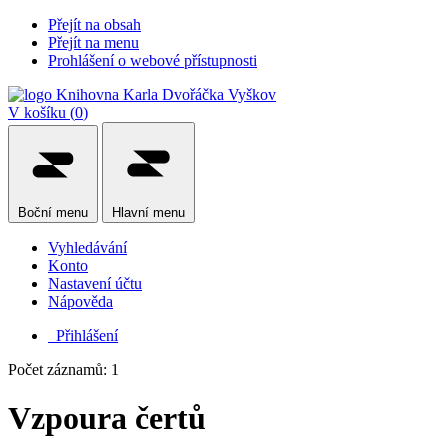
Přejít na obsah
Přejít na menu
Prohlášení o webové přístupnosti
V košíku (
0
)
Boční
menu
Hlavní
menu
Vyhledávání
Konto
Nastavení účtu
Nápověda
Přihlášení
Počet záznamů: 1
Vzpoura čertů