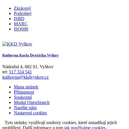
Zkrácený
Podrobný
ISBD
MARC
ISO690
Knihovna Karla Dvořáčka Vyškov
Nádražní 4
,
682 01
,
Vyškov
tel:
517 324 541
knihovna@kkdvyskov.cz
Mapa stránek
Přístupnost
Soukromí
Modul OpenSearch
Napište nám
Nastavení cookies
Tyto stránky využívají soubory cookies, které usnadňují jejich
prohlížení. Další informace o tom
jak používáme cookies
.