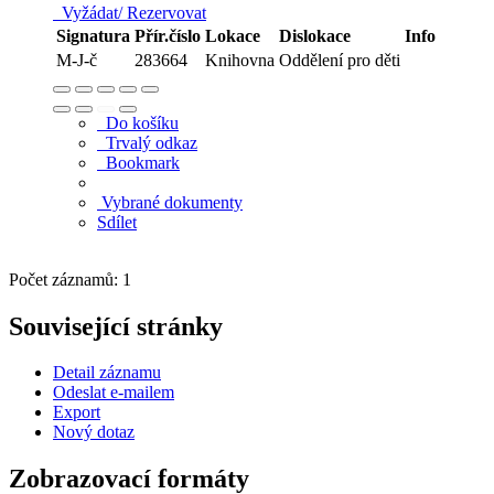
Vyžádat/ Rezervovat
Signatura
Přír.číslo
Lokace
Dislokace
Info
M-J-č
283664
Knihovna
Oddělení pro děti
Do košíku
Trvalý odkaz
Bookmark
Vybrané dokumenty
Sdílet
Počet záznamů: 1
Související stránky
Detail záznamu
Odeslat e-mailem
Export
Nový dotaz
Zobrazovací formáty