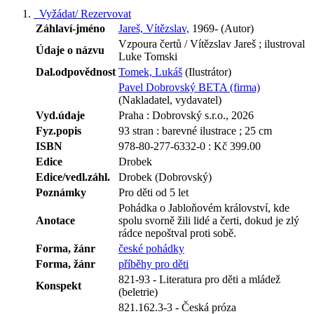
Vyžádat/ Rezervovat
Záhlaví-jméno
Jareš, Vítězslav,
1969- (Autor)
Vzpoura čertů / Vítězslav Jareš ; ilustroval
Údaje o názvu
Luke Tomski
Dal.odpovědnost
Tomek, Lukáš
(Ilustrátor)
Pavel Dobrovský BETA (firma)
(Nakladatel, vydavatel)
Vyd.údaje
Praha : Dobrovský s.r.o., 2026
Fyz.popis
93 stran : barevné ilustrace ; 25 cm
ISBN
978-80-277-6332-0 : Kč 399.00
Edice
Drobek
Edice/vedl.záhl.
Drobek (Dobrovský)
Poznámky
Pro děti od 5 let
Pohádka o Jabloňovém království, kde
Anotace
spolu svorně žili lidé a čerti, dokud je zlý
rádce nepoštval proti sobě.
Forma, žánr
české pohádky
Forma, žánr
příběhy pro děti
821-93 - Literatura pro děti a mládež
Konspekt
(beletrie)
821.162.3-3 - Česká próza