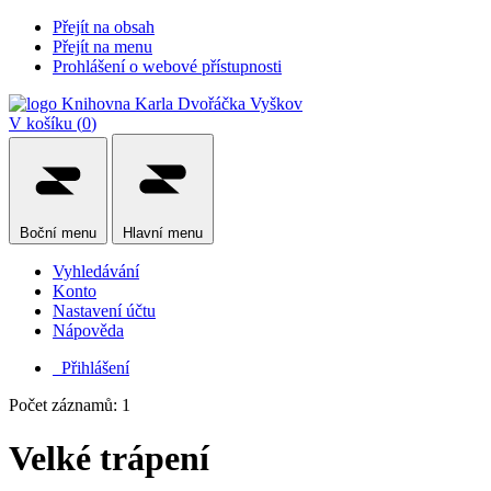
Přejít na obsah
Přejít na menu
Prohlášení o webové přístupnosti
V košíku (
0
)
Boční
menu
Hlavní
menu
Vyhledávání
Konto
Nastavení účtu
Nápověda
Přihlášení
Počet záznamů: 1
Velké trápení