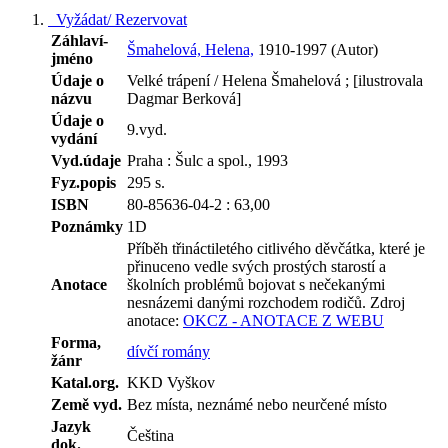
Vyžádat/ Rezervovat
Záhlaví-
Šmahelová, Helena,
1910-1997 (Autor)
jméno
Údaje o
Velké trápení / Helena Šmahelová ; [ilustrovala
názvu
Dagmar Berková]
Údaje o
9.vyd.
vydání
Vyd.údaje
Praha : Šulc a spol., 1993
Fyz.popis
295 s.
ISBN
80-85636-04-2 : 63,00
Poznámky
1D
Příběh třináctiletého citlivého děvčátka, které je
přinuceno vedle svých prostých starostí a
Anotace
školních problémů bojovat s nečekanými
nesnázemi danými rozchodem rodičů.
Zdroj
anotace:
OKCZ - ANOTACE Z WEBU
Forma,
dívčí romány
žánr
Katal.org.
KKD Vyškov
Země vyd.
Bez místa, neznámé nebo neurčené místo
Jazyk
Čeština
dok.