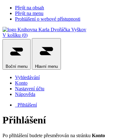
Přejít na obsah
Přejít na menu
Prohlášení o webové přístupnosti
V košíku (
0
)
Boční
menu
Hlavní
menu
Vyhledávání
Konto
Nastavení účtu
Nápověda
Přihlášení
Přihlášení
Po přihlášení budete přesměrován na stránku
Konto