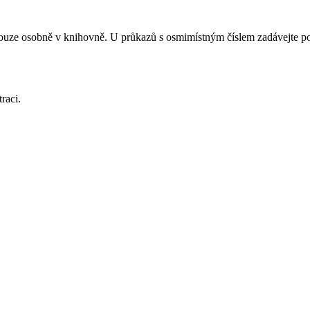
te pouze osobně v knihovně. U průkazů s osmimístným číslem zadávejte p
raci.