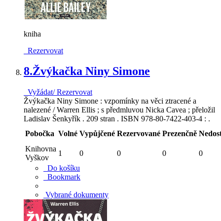
kniha
Rezervovat
8.
Žvýkačka Niny Simone
Vyžádat/ Rezervovat
Žvýkačka Niny Simone : vzpomínky na věci ztracené a
nalezené / Warren Ellis ; s předmluvou Nicka Cavea ; přeložil
Ladislav Šenkyřík . 209 stran . ISBN 978-80-7422-403-4 : .
Pobočka
Volné
Vypůjčené
Rezervované
Prezenčně
Nedos
Knihovna
1
0
0
0
0
Vyškov
Do košíku
Bookmark
Vybrané dokumenty