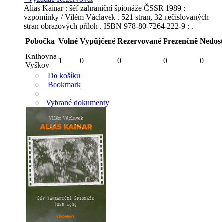
Alias Kainar : šéf zahraniční špionáže ČSSR 1989 :
vzpomínky / Vilém Václavek . 521 stran, 32 nečíslovaných
stran obrazových příloh . ISBN 978-80-7264-222-9 : .
Pobočka
Volné
Vypůjčené
Rezervované
Prezenčně
Nedos
Knihovna
1
0
0
0
0
Vyškov
Do košíku
Bookmark
Vybrané dokumenty