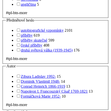
angličtina
5
#tpl-btn-more
Předmětové heslo
autobiografické vzpomínky
2101
příběhy
619
příběhy skutečné
599
české příběhy
408
druhá světová válka (1939-1945)
176
#tpl-btn-more
Autor
Zibura Ladislav 1992-
15
Dominik Vlastimil 1948-
14
Conrad Heinrich 1866-1919
13
Napoleon I. Francouzský Císař 1769-1821
13
Formáčková Marie 1952-
10
#tpl-btn-more