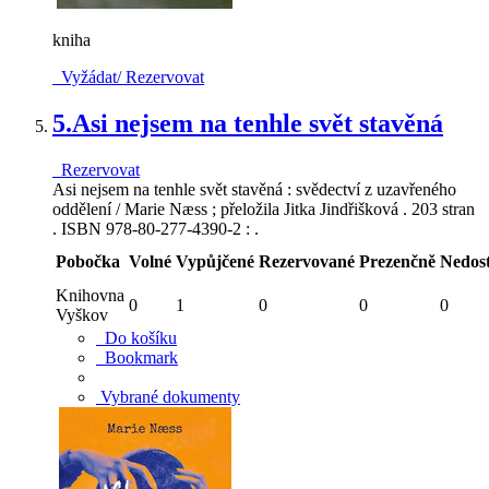
kniha
Vyžádat/ Rezervovat
5.
Asi nejsem na tenhle svět stavěná
Rezervovat
Asi nejsem na tenhle svět stavěná : svědectví z uzavřeného
oddělení / Marie Næss ; přeložila Jitka Jindřišková . 203 stran
. ISBN 978-80-277-4390-2 : .
Pobočka
Volné
Vypůjčené
Rezervované
Prezenčně
Nedos
Knihovna
0
1
0
0
0
Vyškov
Do košíku
Bookmark
Vybrané dokumenty