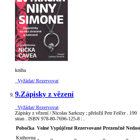
kniha
Vyžádat/ Rezervovat
9.
Zápisky z vězení
Vyžádat/ Rezervovat
Zápisky z vězení / Nicolas Sarkozy ; přeložil Petr Felčer . 199
stran . ISBN 978-80-7696-125-8 : .
Pobočka
Volné
Vypůjčené
Rezervované
Prezenčně
Nedos
Knihovna