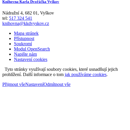
Knihovna Karla Dvořáčka Vyškov
Nádražní 4
,
682 01
,
Vyškov
tel:
517 324 541
knihovna@kkdvyskov.cz
Mapa stránek
Přístupnost
Soukromí
Modul OpenSearch
Napište nám
Nastavení cookies
Tyto stránky využívají soubory cookies, které usnadňují jejich
prohlížení. Další informace o tom
jak používáme cookies
.
Přijmout vše
Nastavení
Odmítnout vše