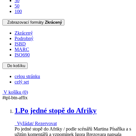
30
50
100
Zobrazovací formáty
Zkrácený
Zkrácený
Podrobný
ISBD
MARC
ISO690
Do košíku
celou stránku
celý set
V košíku (
0
)
#tpl-btn-affix
1.
Po jedné stopě do Afriky
Vyžádat/ Rezervovat
Po jedné stopě do Afriky / podle scénářů Martina Písaříka a s
užitím komentářů a vzpomínek Igora Brezovara napsala