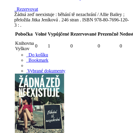
Rezervovat
Žádná zeď neexistuje : běhání tě nezachrání / Allie Bailey ;
přeložila Jitka Jeníková . 246 stran . ISBN 978-80-7696-120-
3 : .
Pobočka
Volné
Vypůjčené
Rezervované
Prezenčně
Nedos
Knihovna
0
1
0
0
0
Vyškov
Do košíku
Bookmark
Vybrané dokumenty