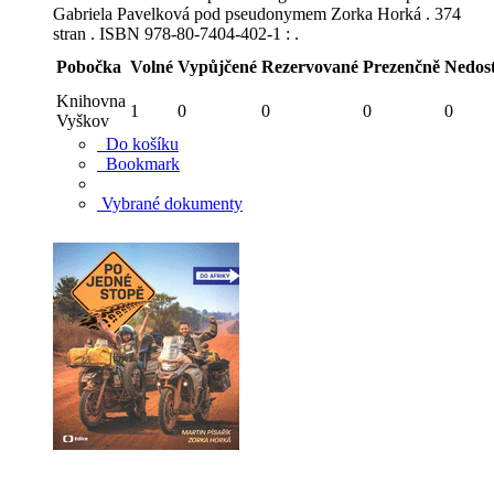
Gabriela Pavelková pod pseudonymem Zorka Horká . 374
stran . ISBN 978-80-7404-402-1 : .
Pobočka
Volné
Vypůjčené
Rezervované
Prezenčně
Nedos
Knihovna
1
0
0
0
0
Vyškov
Do košíku
Bookmark
Vybrané dokumenty