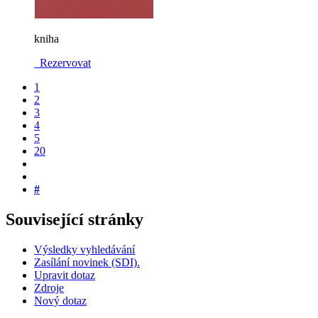
kniha
Rezervovat
1
2
3
4
5
20
#
Související stránky
Výsledky vyhledávání
Zasílání novinek (SDI).
Upravit dotaz
Zdroje
Nový dotaz