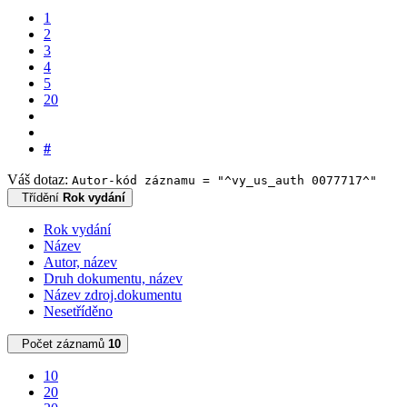
1
2
3
4
5
20
#
Váš dotaz:
Autor-kód záznamu = "^vy_us_auth 0077717^"
Třídění
Rok vydání
Rok vydání
Název
Autor, název
Druh dokumentu, název
Název zdroj.dokumentu
Nesetříděno
Počet záznamů
10
10
20