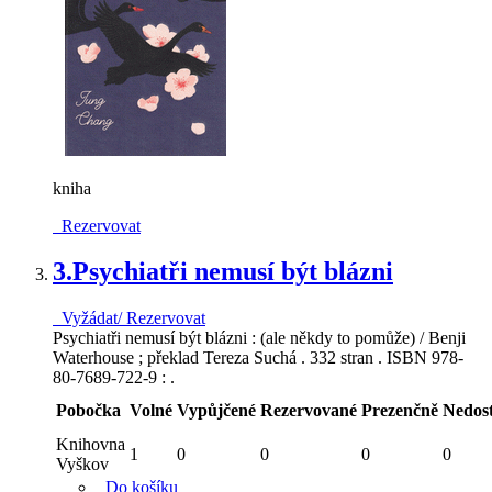
kniha
Rezervovat
3.
Psychiatři nemusí být blázni
Vyžádat/ Rezervovat
Psychiatři nemusí být blázni : (ale někdy to pomůže) / Benji
Waterhouse ; překlad Tereza Suchá . 332 stran . ISBN 978-
80-7689-722-9 : .
Pobočka
Volné
Vypůjčené
Rezervované
Prezenčně
Nedos
Knihovna
1
0
0
0
0
Vyškov
Do košíku