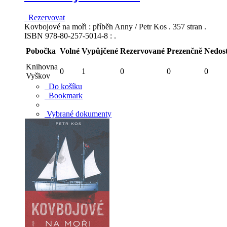
Rezervovat
Kovbojové na moři : příběh Anny / Petr Kos . 357 stran .
ISBN 978-80-257-5014-8 : .
Pobočka
Volné
Vypůjčené
Rezervované
Prezenčně
Nedos
Knihovna
0
1
0
0
0
Vyškov
Do košíku
Bookmark
Vybrané dokumenty