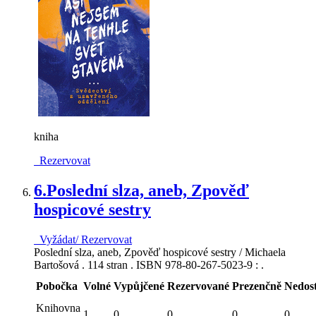
kniha
Rezervovat
6.
Poslední slza, aneb, Zpověď
hospicové sestry
Vyžádat/ Rezervovat
Poslední slza, aneb, Zpověď hospicové sestry / Michaela
Bartošová . 114 stran . ISBN 978-80-267-5023-9 : .
Pobočka
Volné
Vypůjčené
Rezervované
Prezenčně
Nedos
Knihovna
1
0
0
0
0