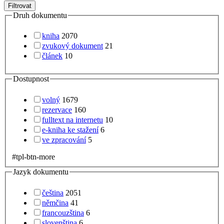
Filtrovat
Druh dokumentu
kniha
2070
zvukový dokument
21
článek
10
Dostupnost
volný
1679
rezervace
160
fulltext na internetu
10
e-kniha ke stažení
6
ve zpracování
5
#tpl-btn-more
Jazyk dokumentu
čeština
2051
němčina
41
francouzština
6
slovenština
6