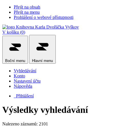
Přejít na obsah
Přejít na menu
Prohlášení o webové přístupnosti
V košíku (
0
)
Boční
menu
Hlavní
menu
Vyhledávání
Konto
Nastavení účtu
Nápověda
Přihlášení
Výsledky vyhledávání
Nalezeno záznamů: 2101