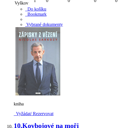
1
0
0
0
0
Vyškov
Do košíku
Bookmark
Vybrané dokumenty
kniha
Vyžádat/ Rezervovat
10.
Kovbojové na moři