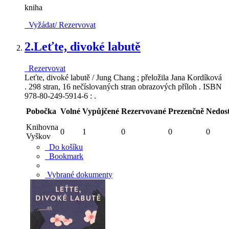
kniha
Vyžádat/ Rezervovat
2.
Leťte, divoké labutě
Rezervovat
Leťte, divoké labutě / Jung Chang ; přeložila Jana Kordíková
. 298 stran, 16 nečíslovaných stran obrazových příloh . ISBN
978-80-249-5914-6 : .
Pobočka
Volné
Vypůjčené
Rezervované
Prezenčně
Nedos
Knihovna
0
1
0
0
0
Vyškov
Do košíku
Bookmark
Vybrané dokumenty