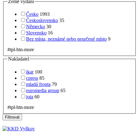
Země vydání
Česko
1993
Československo
35
Německo
30
Slovensko
16
Bez místa, neznámé nebo neurčené místo
9
#tpl-btn-more
Nakladatel
ikar
100
cpress
85
mladá fronta
79
euromedia group
65
jota
60
#tpl-btn-more
Filtrovat