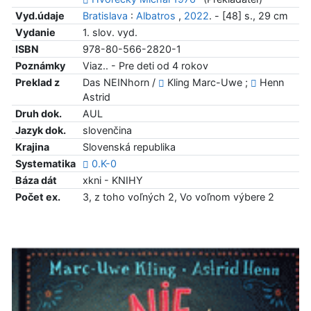
Vyd.údaje
Bratislava
:
Albatros
,
2022
. - [48] s., 29 cm
Vydanie
1. slov. vyd.
ISBN
978-80-566-2820-1
Poznámky
Viaz.. - Pre deti od 4 rokov
Preklad z
Das NEINhorn /
Kling Marc-Uwe ;
Henn
Astrid
Druh dok.
AUL
Jazyk dok.
slovenčina
Krajina
Slovenská republika
Systematika
0.K-0
Báza dát
xkni - KNIHY
Počet ex.
3, z toho voľných 2, Vo voľnom výbere 2