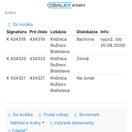
kniha
Do košíka
Signatúra
Prír.číslo
Lokácia
Dislokácia
Info
K 434319
434319
Knižnica
Bachova
vypož. (do
Ružinov
20.08.2026)
Bratislava
K 434320
434320
Knižnica
Zimná
Ružinov
Bratislava
K 434321
434321
Knižnica
Na úvrati
Ružinov
Bratislava
Do košíka
Trvalý odkaz
Bookmark
Náhľad e-knihy
Vybrané dokumenty
Zdieľať