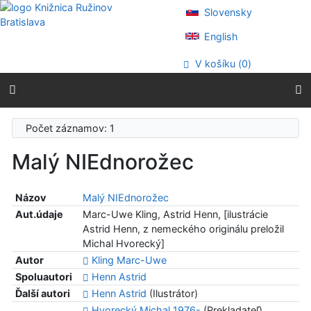
Prejsť na obsah
Slovensky
Prejsť na menu
Prehlásenie o webovej prístupnosti
English
V košíku (
0
)
Počet záznamov: 1
Malý NIEdnorožec
Názov
Malý NIEdnorožec
Aut.údaje
Marc-Uwe Kling, Astrid Henn, [ilustrácie
Astrid Henn, z nemeckého originálu preložil
Michal Hvorecký]
Autor
Kling Marc-Uwe
Spoluautori
Henn Astrid
Ďalší autori
Henn Astrid
(Ilustrátor)
Hvorecký Michal 1976-
(Prekladateľ)