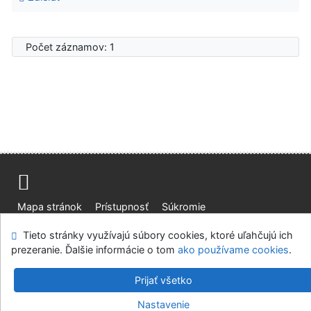
Počet záznamov: 1
Mapa stránok
Prístupnosť
Súkromie
Modul OpenSearch
Napíšte nám
Nastavenie cookies
Tieto stránky využívajú súbory cookies, ktoré uľahčujú ich
prezeranie. Ďalšie informácie o tom
ako používame cookies
.
Knižnica Ružinov Bratislava
©1993-2026
IPAC
v.4.8.63a
-
Cosmotron Slovakia, s.r.o.
Prijať všetko
Nastavenie