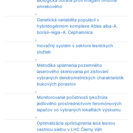
Biologická obrana proti imagám tvrdoňa
smrekového
,
Genetická variabilita populácií v
hybridogénnom komplexe Abies alba-A.
borisii-regis-A. Cephalonica
,
Inovačný systém v sektore lesníckych
služieb
,
Metodika uplatnenia pozemného
laserového skenovania pri zisťovaní
vybraných dendrometrických charakteristík
bukových porastov
,
Monitorovanie početnosti lykožrúta
jedľového prostredníctvom feromónových
lapačov vo vybraných lokalitách výskumu
,
Optimalizácia sprístupnenia lesa lesnou
cestnou sieťou v LHC Čierny Váh