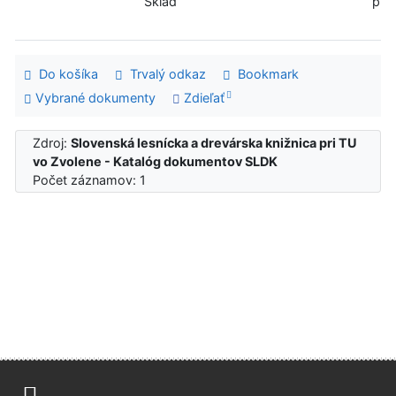
Sklad
pre
Do košíka
Trvalý odkaz
Bookmark
Vybrané dokumenty
Zdieľať
Zdroj:
Slovenská lesnícka a drevárska knižnica pri TU
vo Zvolene - Katalóg dokumentov SLDK
Počet záznamov: 1