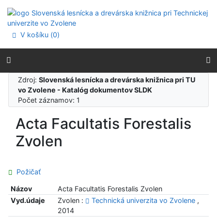
Prejsť na obsah
Prejsť na menu
Prehlásenie o webovej prístupnosti
V košíku (
0
)
Zdroj:
Slovenská lesnícka a drevárska knižnica pri TU
vo Zvolene - Katalóg dokumentov SLDK
Počet záznamov: 1
Acta Facultatis Forestalis
Zvolen
Požičať
Názov
Acta Facultatis Forestalis Zvolen
Vyd.údaje
Zvolen :
Technická univerzita vo Zvolene
,
2014