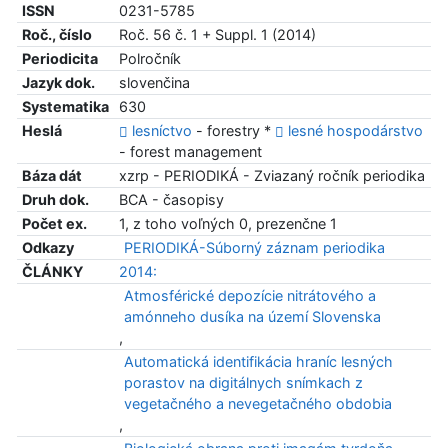
ISSN
0231-5785
Roč., číslo
Roč. 56 č. 1 + Suppl. 1 (2014)
Periodicita
Polročník
Jazyk dok.
slovenčina
Systematika
630
Heslá
lesníctvo
- forestry *
lesné hospodárstvo
- forest management
Báza dát
xzrp - PERIODIKÁ - Zviazaný ročník periodika
Druh dok.
BCA - časopisy
Počet ex.
1, z toho voľných 0, prezenčne 1
Odkazy
PERIODIKÁ-Súborný záznam periodika
ČLÁNKY
2014:
Atmosférické depozície nitrátového a
amónneho dusíka na území Slovenska
,
Automatická identifikácia hraníc lesných
porastov na digitálnych snímkach z
vegetačného a nevegetačného obdobia
,