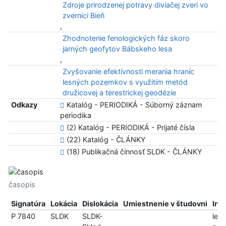
Zdroje prirodzenej potravy diviačej zveri vo
zvernici Bieň
,
Zhodnotenie fenologických fáz skoro
jarných geofytov Bábskeho lesa
,
Zvyšovanie efektívnosti merania hraníc
lesných pozemkov s využitím metód
družicovej a terestrickej geodézie
Odkazy
Katalóg - PERIODIKÁ - Súborný záznam
periodika
(2) Katalóg - PERIODIKÁ - Prijaté čísla
(22) Katalóg - ČLÁNKY
(18) Publikačná činnosť SLDK - ČLÁNKY
časopis
Signatúra
Lokácia
Dislokácia
Umiestnenie v študovni
Inf
P 7840
SLDK
SLDK-
len