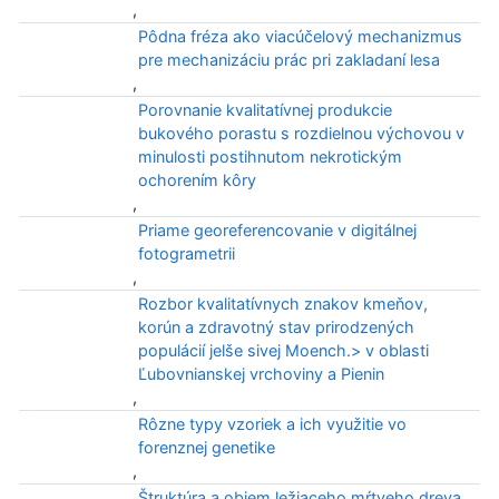
,
Pôdna fréza ako viacúčelový mechanizmus
pre mechanizáciu prác pri zakladaní lesa
,
Porovnanie kvalitatívnej produkcie
bukového porastu s rozdielnou výchovou v
minulosti postihnutom nekrotickým
ochorením kôry
,
Priame georeferencovanie v digitálnej
fotogrametrii
,
Rozbor kvalitatívnych znakov kmeňov,
korún a zdravotný stav prirodzených
populácií jelše sivej Moench.> v oblasti
Ľubovnianskej vrchoviny a Pienin
,
Rôzne typy vzoriek a ich využitie vo
forenznej genetike
,
Štruktúra a objem ležiaceho mŕtveho dreva