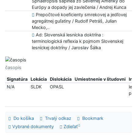
Sphaeropsis sapinea zo Severnej Ameriky do
Európy a dopady jej zavlečenia / Andrej Kunca
Prepočtové koeficienty smrekovej a jedľovej
agregátnej guľatiny / Rudolf Petráš, Julian
Mecko,..
Ad: Slovenská lesnícka doktrína :
terminologická reflexia k pojmom Slovenskej
lesníckej doktríny / Jaroslav Šálka
časopis
Signatúra
Lokácia
Dislokácia
Umiestnenie v študovni
Inf
N/A
SLDK
OPASL
len
pre
Do košíka
Trvalý odkaz
Bookmark
Vybrané dokumenty
Zdieľať