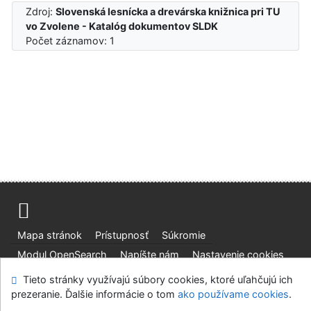
Zdroj:
Slovenská lesnícka a drevárska knižnica pri TU
vo Zvolene - Katalóg dokumentov SLDK
Počet záznamov: 1
Mapa stránok
Prístupnosť
Súkromie
Modul OpenSearch
Napíšte nám
Nastavenie cookies
Tieto stránky využívajú súbory cookies, ktoré uľahčujú ich
Slovenská lesnícka a drevárska knižnica pri Technickej
prezeranie. Ďalšie informácie o tom
ako používame cookies
.
univerzite vo Zvolene