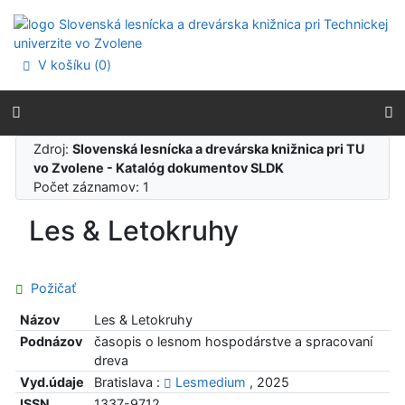
Prejsť na obsah
Prejsť na menu
Prehlásenie o webovej prístupnosti
V košíku (
0
)
Zdroj:
Slovenská lesnícka a drevárska knižnica pri TU
vo Zvolene - Katalóg dokumentov SLDK
Počet záznamov: 1
Les & Letokruhy
Požičať
Názov
Les & Letokruhy
Podnázov
časopis o lesnom hospodárstve a spracovaní
dreva
Vyd.údaje
Bratislava :
Lesmedium
, 2025
ISSN
1337-9712