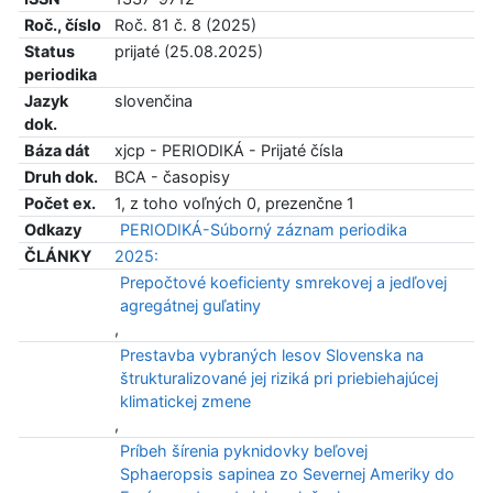
Roč., číslo
Roč. 81 č. 8 (2025)
Status
prijaté (25.08.2025)
periodika
Jazyk
slovenčina
dok.
Báza dát
xjcp - PERIODIKÁ - Prijaté čísla
Druh dok.
BCA - časopisy
Počet ex.
1, z toho voľných 0, prezenčne 1
Odkazy
PERIODIKÁ-Súborný záznam periodika
ČLÁNKY
2025:
Prepočtové koeficienty smrekovej a jedľovej
agregátnej guľatiny
,
Prestavba vybraných lesov Slovenska na
štrukturalizované jej riziká pri priebiehajúcej
klimatickej zmene
,
Príbeh šírenia pyknidovky beľovej
Sphaeropsis sapinea zo Severnej Ameriky do